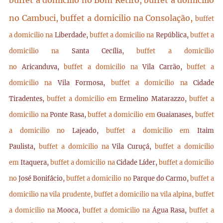
buffet a domicilio no Bom Retiro, buffet a domicilio
no Cambuci, buffet a domicilio na Consolação,
buffet
a domicilio na
Liberdade,
buffet a domicilio na
República,
buffet a
domicilio na
Santa Cecília,
buffet a domicilio
no
Aricanduva,
buffet a domicilio na
Vila Carrão,
buffet a
domicilio na
Vila Formosa,
buffet a domicilio na
Cidade
Tiradentes,
buffet a domicilio em
Ermelino Matarazzo,
buffet a
domicilio na
Ponte Rasa,
buffet a domicilio em
Guaianases,
buffet
a domicilio no
Lajeado,
buffet a domicilio em
Itaim
Paulista,
buffet a domicilio na
Vila Curuçá,
buffet a domicilio
em
Itaquera,
buffet a domicilio na
Cidade Líder,
buffet a domicilio
no
José Bonifácio,
buffet a domicilio no
Parque do Carmo,
buffet a
domicilio na vila prudente,
buffet a domicilio na vila alpina,
buffet
a domicilio na
Mooca,
buffet a domicilio na
Água Rasa,
buffet a