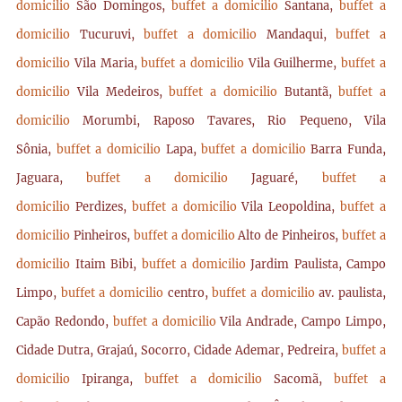
domicilio
São Domingos,
buffet a domicilio
Santana,
buffet a
domicilio
Tucuruvi,
buffet a domicilio
Mandaqui,
buffet a
domicilio
Vila Maria,
buffet a domicilio
Vila Guilherme,
buffet a
domicilio
Vila Medeiros,
buffet a domicilio
Butantã,
buffet a
domicilio
Morumbi, Raposo Tavares, Rio Pequeno, Vila
Sônia,
buffet a domicilio
Lapa,
buffet a domicilio
Barra Funda,
Jaguara,
buffet a domicilio
Jaguaré,
buffet a
domicilio
Perdizes,
buffet a domicilio
Vila Leopoldina,
buffet a
domicilio
Pinheiros,
buffet a domicilio
Alto de Pinheiros,
buffet a
domicilio
Itaim Bibi,
buffet a domicilio
Jardim Paulista, Campo
Limpo,
buffet a domicilio
centro,
buffet a domicilio
av. paulista,
Capão Redondo,
buffet a domicilio
Vila Andrade, Campo Limpo,
Cidade Dutra, Grajaú, Socorro, Cidade Ademar, Pedreira,
buffet a
domicilio
Ipiranga,
buffet a domicilio
Sacomã,
buffet a