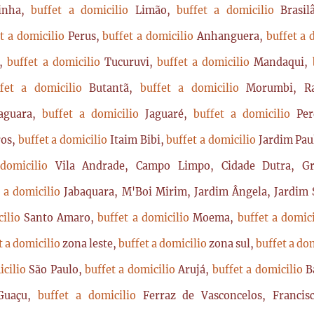
rinha,
buffet a domicilio
Limão,
buffet a domicilio
Brasi
t a domicilio
Perus,
buffet a domicilio
Anhanguera,
buffet a 
a,
buffet a domicilio
Tucuruvi,
buffet a domicilio
Mandaqui,
ffet a domicilio
Butantã,
buffet a domicilio
Morumbi, Ra
Jaguara,
buffet a domicilio
Jaguaré,
buffet a domicilio
Per
ros,
buffet a domicilio
Itaim Bibi,
buffet a domicilio
Jardim Pau
 domicilio
Vila Andrade, Campo Limpo, Cidade Dutra, Gr
t a domicilio
Jabaquara, M'Boi Mirim, Jardim Ângela, Jardim S
cilio
Santo Amaro,
buffet a domicilio
Moema,
buffet a domic
t a domicilio
zona leste,
buffet a domicilio
zona sul,
buffet a do
icilio
São Paulo,
buffet a domicilio
Arujá,
buffet a domicilio
B
Guaçu,
buffet a domicilio
Ferraz de Vasconcelos, Franci