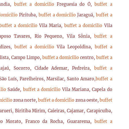
lândia,
buffet a domicilio
Freguesia do Ó,
buffet a
domicilio
Pirituba,
buffet a domicilio
Jaraguá,
buffet a
buffet a domicilio
Vila Maria,
buffet a domicilio
Vila
poso Tavares, Rio Pequeno, Vila Sônia,
buffet a
dizes,
buffet a domicilio
Vila Leopoldina,
buffet a
lista, Campo Limpo,
buffet a domicilio
centro,
buffet a
ajaú, Socorro, Cidade Ademar, Pedreira,
buffet a
ão Luís, Parelheiros, Marsilac, Santo Amaro,
buffet a
ilio
Saúde,
buffet a domicilio
Vila Mariana, Capela do
micilio
zona norte,
buffet a domicilio
zona oeste,
buffet
arueri, Biritiba Mirim, Caieiras, Cajamar, Carapicuíba,
sco Morato, Franco da Rocha, Guararema,
buffet a