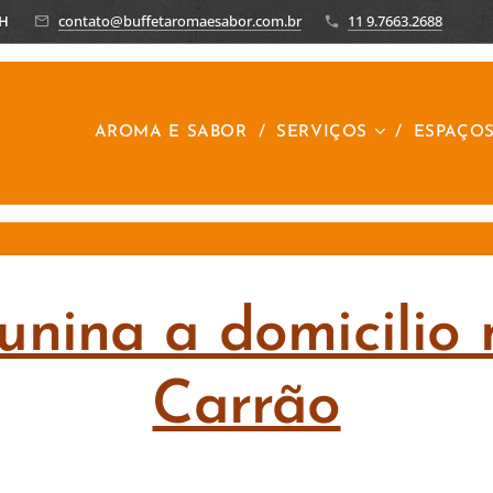
8H
contato@buffetaromaesabor.com.br
11 9.7663.2688
R
AROMA E SABOR
SERVIÇOS
ESPAÇO
Junina a domicilio 
Carrão