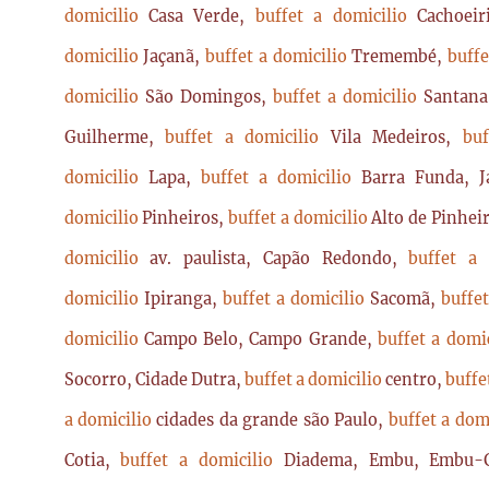
domicilio
Casa Verde,
buffet a domicilio
Cachoei
domicilio
Jaçanã,
buffet a domicilio
Tremembé,
buffe
domicilio
São Domingos,
buffet a domicilio
Santan
Guilherme,
buffet a domicilio
Vila Medeiros,
bu
domicilio
Lapa,
buffet a domicilio
Barra Funda, 
domicilio
Pinheiros,
buffet a domicilio
Alto de Pinhei
domicilio
av. paulista, Capão Redondo,
buffet a
domicilio
Ipiranga,
buffet a domicilio
Sacomã,
buffe
domicilio
Campo Belo, Campo Grande,
buffet a domi
Socorro, Cidade Dutra,
buffet a domicilio
centro,
buffe
a domicilio
cidades da grande são Paulo,
buffet a dom
Cotia,
buffet a domicilio
Diadema, Embu, Embu-