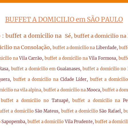
BUFFET A DOMICILIO em SÃO PAULO
 : buffet a domicilio na
Sé, buffet a domicilio na
icilio na Consolação,
buffet a domicilio na
Liberdade,
buff
micilio na
Vila Carrão,
buffet a domicilio na
Vila Formosa,
buff
Rasa,
buffet a domicilio em
Guaianases,
buffet a domicilio no
quera,
buffet a domicilio na
Cidade Líder,
buffet a domicil
micilio na vila alpina,
buffet a domicilio na
Mooca,
buffet a dom
,
buffet a domicilio no
Tatuapé,
buffet a domicilio na
P
uffet a domicilio
São Mateus,
buffet a domicilio
São Rafael,
bu
o
Sapopemba,
buffet a domicilio
Vila Prudente,
buffet a domici