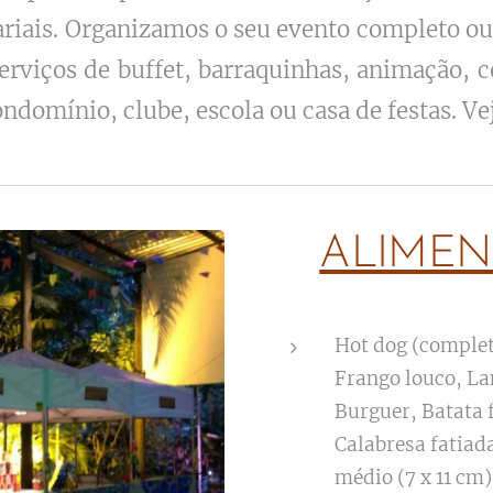
ariais. Organizamos o seu evento completo o
erviços de buffet, barraquinhas, animação, c
ndomínio, clube, escola ou casa de festas. Ve
ALIMEN
Hot dog (complet
Frango louco, La
Burguer, Batata f
Calabresa fatiada
médio (7 x 11 cm)