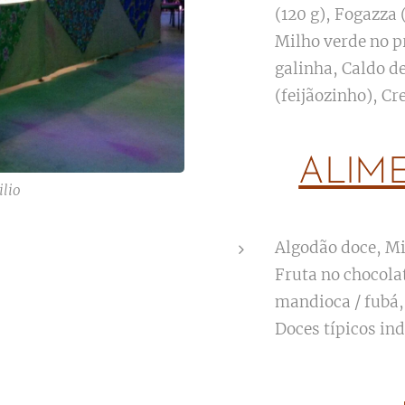
(120 g), Fogazza 
Milho verde no p
galinha, Caldo d
(feijãozinho), Cr
ALIM
ilio
Algodão doce, Mi
Fruta no chocola
mandioca / fubá,
Doces típicos in