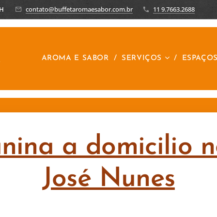
8H
contato@buffetaromaesabor.com.br
11 9.7663.2688
R
AROMA E SABOR
SERVIÇOS
ESPAÇO
unina a domicilio 
José Nunes