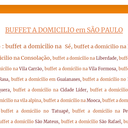
BUFFET A DOMICILIO em SÃO PAULO
 : buffet a domicilio na
Sé, buffet a domicilio na
icilio na Consolação,
buffet a domicilio na
Liberdade,
buff
micilio na
Vila Carrão,
buffet a domicilio na
Vila Formosa,
buff
Rasa,
buffet a domicilio em
Guaianases,
buffet a domicilio no
quera,
buffet a domicilio na
Cidade Líder,
buffet a domicil
micilio na vila alpina,
buffet a domicilio na
Mooca,
buffet a dom
,
buffet a domicilio no
Tatuapé,
buffet a domicilio na
P
uffet a domicilio
São Mateus,
buffet a domicilio
São Rafael,
bu