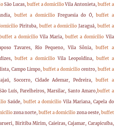
lio
São Lucas,
buffet a domicilio
Vila Antonieta,
buffet a
lândia,
buffet a domicilio
Freguesia do Ó,
buffet a
domicilio
Pirituba,
buffet a domicilio
Jaraguá,
buffet a
buffet a domicilio
Vila Maria,
buffet a domicilio
Vila
poso Tavares, Rio Pequeno, Vila Sônia,
buffet a
dizes,
buffet a domicilio
Vila Leopoldina,
buffet a
lista, Campo Limpo,
buffet a domicilio
centro,
buffet a
ajaú, Socorro, Cidade Ademar, Pedreira,
buffet a
ão Luís, Parelheiros, Marsilac, Santo Amaro,
buffet a
ilio
Saúde,
buffet a domicilio
Vila Mariana, Capela do
micilio
zona norte,
buffet a domicilio
zona oeste,
buffet
arueri, Biritiba Mirim, Caieiras, Cajamar, Carapicuíba,