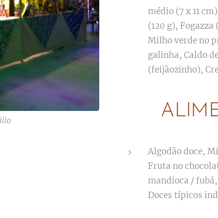
médio (7 x 11 cm)
(120 g), Fogazza 
Milho verde no p
galinha, Caldo d
(feijãozinho), Cr
ALIM
ilio
Algodão doce, Mi
Fruta no chocola
mandioca / fubá,
Doces típicos in