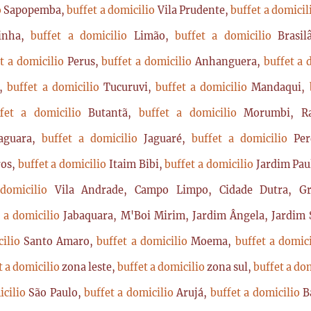
o
Sapopemba,
buffet a domicilio
Vila Prudente,
buffet a domici
rinha,
buffet a domicilio
Limão,
buffet a domicilio
Brasi
t a domicilio
Perus,
buffet a domicilio
Anhanguera,
buffet a 
a,
buffet a domicilio
Tucuruvi,
buffet a domicilio
Mandaqui,
ffet a domicilio
Butantã,
buffet a domicilio
Morumbi, Ra
Jaguara,
buffet a domicilio
Jaguaré,
buffet a domicilio
Per
ros,
buffet a domicilio
Itaim Bibi,
buffet a domicilio
Jardim Pau
 domicilio
Vila Andrade, Campo Limpo, Cidade Dutra, Gr
t a domicilio
Jabaquara, M'Boi Mirim, Jardim Ângela, Jardim S
cilio
Santo Amaro,
buffet a domicilio
Moema,
buffet a domic
t a domicilio
zona leste,
buffet a domicilio
zona sul,
buffet a do
icilio
São Paulo,
buffet a domicilio
Arujá,
buffet a domicilio
B