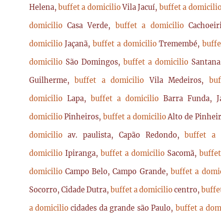
Helena,
buffet a domicilio
Vila Jacuí,
buffet a domicili
domicilio
Casa Verde,
buffet a domicilio
Cachoei
domicilio
Jaçanã,
buffet a domicilio
Tremembé,
buffe
domicilio
São Domingos,
buffet a domicilio
Santan
Guilherme,
buffet a domicilio
Vila Medeiros,
bu
domicilio
Lapa,
buffet a domicilio
Barra Funda, 
domicilio
Pinheiros,
buffet a domicilio
Alto de Pinhei
domicilio
av. paulista, Capão Redondo,
buffet a
domicilio
Ipiranga,
buffet a domicilio
Sacomã,
buffe
domicilio
Campo Belo, Campo Grande,
buffet a domi
Socorro, Cidade Dutra,
buffet a domicilio
centro,
buffe
a domicilio
cidades da grande são Paulo,
buffet a dom