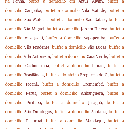
na
Penha,
buffet a domicilio em
Artur Alvim,
buffet a
domicilio
Cangaíba,
buffet a domicilio
Vila Matilde,
buffet a
domicilio
São Mateus,
buffet a domicilio
São Rafael,
buffet a
domicilio
São Miguel,
buffet a domicilio
Jardim Helena,
buffet a
domicilio
Vila Jacuí,
buffet a domicilio
Sapopemba,
buffet a
domicilio
Vila Prudente,
buffet a domicilio
São Lucas,
buffet a
domicilio
Vila Antonieta,
buffet a domicilio
Casa Verde,
buffet a
domicilio
Cachoeirinha,
buffet a domicilio
Limão,
buffet a
domicilio
Brasilândia,
buffet a domicilio
Freguesia do Ó,
buffet a
domicilio
Jaçanã,
buffet a domicilio
Tremembé,
buffet a
domicilio
Perus,
buffet a domicilio
Anhanguera,
buffet a
domicilio
Pirituba,
buffet a domicilio
Jaraguá,
buffet a
domicilio
São Domingos,
buffet a domicilio
Santana,
buffet a
domicilio
Tucuruvi,
buffet a domicilio
Mandaqui,
buffet a