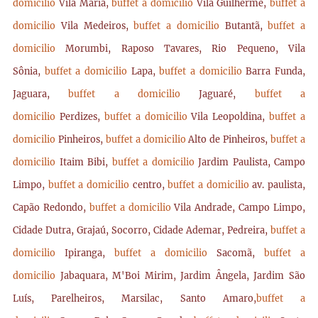
domicilio
Vila Maria,
buffet a domicilio
Vila Guilherme,
buffet a
domicilio
Vila Medeiros,
buffet a domicilio
Butantã,
buffet a
domicilio
Morumbi, Raposo Tavares, Rio Pequeno, Vila
Sônia,
buffet a domicilio
Lapa,
buffet a domicilio
Barra Funda,
Jaguara,
buffet a domicilio
Jaguaré,
buffet a
domicilio
Perdizes,
buffet a domicilio
Vila Leopoldina,
buffet a
domicilio
Pinheiros,
buffet a domicilio
Alto de Pinheiros,
buffet a
domicilio
Itaim Bibi,
buffet a domicilio
Jardim Paulista, Campo
Limpo,
buffet a domicilio
centro,
buffet a domicilio
av. paulista,
Capão Redondo,
buffet a domicilio
Vila Andrade, Campo Limpo,
Cidade Dutra, Grajaú, Socorro, Cidade Ademar, Pedreira,
buffet a
domicilio
Ipiranga,
buffet a domicilio
Sacomã,
buffet a
domicilio
Jabaquara, M'Boi Mirim, Jardim Ângela, Jardim São
Luís, Parelheiros, Marsilac, Santo Amaro,
buffet a