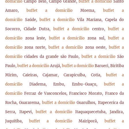
domicilio
Campo Belo, Campo Grande,
buffet a domicilio
Santo
Amaro,
buffet a domicilio
Moema,
buffet a
domicilio
Saúde,
buffet a domicilio
Vila Mariana, Capela do
Socorro, Cidade Dutra,
buffet a domicilio
centro,
buffet a
domicilio
zona leste,
buffet a domicilio
zona sul,
buffet a
domicilio
zona norte,
buffet a domicilio
zona oeste,
buffet a
domicilio
cidades da grande são Paulo,
buffet a domicilio
São
Paulo,
buffet a domicilio
Arujá,
buffet a domicilio
Barueri, Biritiba
Mirim, Caieiras, Cajamar, Carapicuíba, Cotia,
buffet a
domicilio
Diadema, Embu, Embu-Guaçu,
buffet a
domicilio
Ferraz de Vasconcelos, Francisco Morato, Franco da
Rocha, Guararema,
buffet a domicilio
Guarulhos, Itapecerica da
Serra, Itapevi,
buffet a domicilio
Itaquaquecetuba, Jandira,
Juquitiba,
buffet a domicilio
Mairiporã,
buffet a