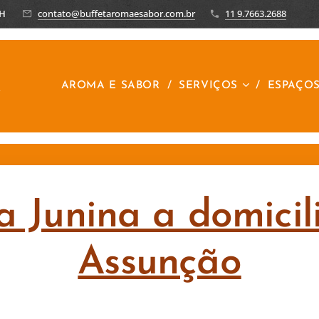
8H
contato@buffetaromaesabor.com.br
11 9.7663.2688
R
AROMA E SABOR
SERVIÇOS
ESPAÇO
a Junina a domicil
Assunção