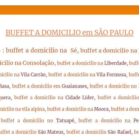
BUFFET A DOMICILIO em SÃO PAULO
 : buffet a domicilio na
Sé, buffet a domicilio na
icilio na Consolação,
buffet a domicilio na
Liberdade,
buff
micilio na
Vila Carrão,
buffet a domicilio na
Vila Formosa,
buff
Rasa,
buffet a domicilio em
Guaianases,
buffet a domicilio no
quera,
buffet a domicilio na
Cidade Líder,
buffet a domicil
micilio na vila alpina,
buffet a domicilio na
Mooca,
buffet a dom
,
buffet a domicilio no
Tatuapé,
buffet a domicilio na
P
uffet a domicilio
São Mateus,
buffet a domicilio
São Rafael,
bu