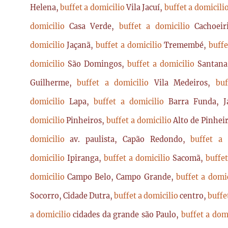
Helena,
buffet a domicilio
Vila Jacuí,
buffet a domicili
domicilio
Casa Verde,
buffet a domicilio
Cachoei
domicilio
Jaçanã,
buffet a domicilio
Tremembé,
buffe
domicilio
São Domingos,
buffet a domicilio
Santan
Guilherme,
buffet a domicilio
Vila Medeiros,
bu
domicilio
Lapa,
buffet a domicilio
Barra Funda, 
domicilio
Pinheiros,
buffet a domicilio
Alto de Pinhei
domicilio
av. paulista, Capão Redondo,
buffet a
domicilio
Ipiranga,
buffet a domicilio
Sacomã,
buffe
domicilio
Campo Belo, Campo Grande,
buffet a domi
Socorro, Cidade Dutra,
buffet a domicilio
centro,
buffe
a domicilio
cidades da grande são Paulo,
buffet a dom