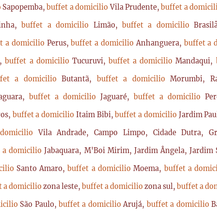
o
Sapopemba,
buffet a domicilio
Vila Prudente,
buffet a domici
rinha,
buffet a domicilio
Limão,
buffet a domicilio
Brasi
t a domicilio
Perus,
buffet a domicilio
Anhanguera,
buffet a 
a,
buffet a domicilio
Tucuruvi,
buffet a domicilio
Mandaqui,
ffet a domicilio
Butantã,
buffet a domicilio
Morumbi, Ra
Jaguara,
buffet a domicilio
Jaguaré,
buffet a domicilio
Per
ros,
buffet a domicilio
Itaim Bibi,
buffet a domicilio
Jardim Pau
 domicilio
Vila Andrade, Campo Limpo, Cidade Dutra, Gr
t a domicilio
Jabaquara, M'Boi Mirim, Jardim Ângela, Jardim S
cilio
Santo Amaro,
buffet a domicilio
Moema,
buffet a domic
t a domicilio
zona leste,
buffet a domicilio
zona sul,
buffet a do
icilio
São Paulo,
buffet a domicilio
Arujá,
buffet a domicilio
B