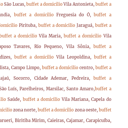
lio
São Lucas,
buffet a domicilio
Vila Antonieta,
buffet a
lândia,
buffet a domicilio
Freguesia do Ó,
buffet a
domicilio
Pirituba,
buffet a domicilio
Jaraguá,
buffet a
buffet a domicilio
Vila Maria,
buffet a domicilio
Vila
poso Tavares, Rio Pequeno, Vila Sônia,
buffet a
dizes,
buffet a domicilio
Vila Leopoldina,
buffet a
lista, Campo Limpo,
buffet a domicilio
centro,
buffet a
ajaú, Socorro, Cidade Ademar, Pedreira,
buffet a
ão Luís, Parelheiros, Marsilac, Santo Amaro,
buffet a
ilio
Saúde,
buffet a domicilio
Vila Mariana, Capela do
micilio
zona norte,
buffet a domicilio
zona oeste,
buffet
arueri, Biritiba Mirim, Caieiras, Cajamar, Carapicuíba,