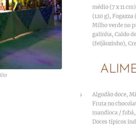
médio (7 x 11 cm)
(120 g), Fogazza 
Milho verde no p
galinha, Caldo d
(feijãozinho), Cr
ALIM
ilio
Algodão doce, Mi
Fruta no chocola
mandioca / fubá,
Doces típicos in