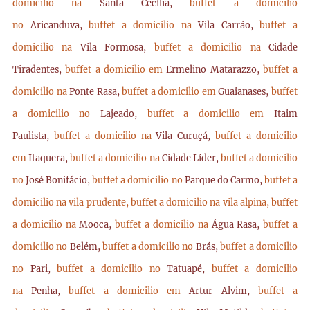
domicilio na
Santa Cecília,
buffet a domicilio
no
Aricanduva,
buffet a domicilio na
Vila Carrão,
buffet a
domicilio na
Vila Formosa,
buffet a domicilio na
Cidade
Tiradentes,
buffet a domicilio em
Ermelino Matarazzo,
buffet a
domicilio na
Ponte Rasa,
buffet a domicilio em
Guaianases,
buffet
a domicilio no
Lajeado,
buffet a domicilio em
Itaim
Paulista,
buffet a domicilio na
Vila Curuçá,
buffet a domicilio
em
Itaquera,
buffet a domicilio na
Cidade Líder,
buffet a domicilio
no
José Bonifácio,
buffet a domicilio no
Parque do Carmo,
buffet a
domicilio na vila prudente,
buffet a domicilio na vila alpina,
buffet
a domicilio na
Mooca,
buffet a domicilio na
Água Rasa,
buffet a
domicilio no
Belém,
buffet a domicilio no
Brás,
buffet a domicilio
no
Pari,
buffet a domicilio no
Tatuapé,
buffet a domicilio
na
Penha,
buffet a domicilio em
Artur Alvim,
buffet a