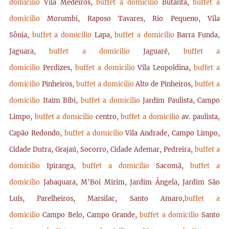
domicilio
Vila Medeiros,
buffet a domicilio
Butantã,
buffet a
domicilio
Morumbi, Raposo Tavares, Rio Pequeno, Vila
Sônia,
buffet a domicilio
Lapa,
buffet a domicilio
Barra Funda,
Jaguara,
buffet a domicilio
Jaguaré,
buffet a
domicilio
Perdizes,
buffet a domicilio
Vila Leopoldina,
buffet a
domicilio
Pinheiros,
buffet a domicilio
Alto de Pinheiros,
buffet a
domicilio
Itaim Bibi,
buffet a domicilio
Jardim Paulista, Campo
Limpo,
buffet a domicilio
centro,
buffet a domicilio
av. paulista,
Capão Redondo,
buffet a domicilio
Vila Andrade, Campo Limpo,
Cidade Dutra, Grajaú, Socorro, Cidade Ademar, Pedreira,
buffet a
domicilio
Ipiranga,
buffet a domicilio
Sacomã,
buffet a
domicilio
Jabaquara, M'Boi Mirim, Jardim Ângela, Jardim São
Luís, Parelheiros, Marsilac, Santo Amaro,
buffet a
domicilio
Campo Belo, Campo Grande,
buffet a domicilio
Santo