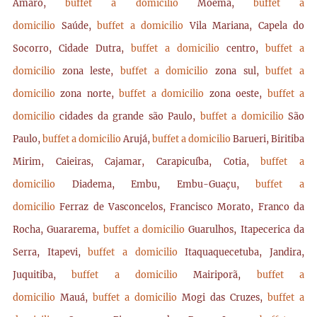
Amaro,
buffet a domicilio
Moema,
buffet a
domicilio
Saúde,
buffet a domicilio
Vila Mariana, Capela do
Socorro, Cidade Dutra,
buffet a domicilio
centro,
buffet a
domicilio
zona leste,
buffet a domicilio
zona sul,
buffet a
domicilio
zona norte,
buffet a domicilio
zona oeste,
buffet a
domicilio
cidades da grande são Paulo,
buffet a domicilio
São
Paulo,
buffet a domicilio
Arujá,
buffet a domicilio
Barueri, Biritiba
Mirim, Caieiras, Cajamar, Carapicuíba, Cotia,
buffet a
domicilio
Diadema, Embu, Embu-Guaçu,
buffet a
domicilio
Ferraz de Vasconcelos, Francisco Morato, Franco da
Rocha, Guararema,
buffet a domicilio
Guarulhos, Itapecerica da
Serra, Itapevi,
buffet a domicilio
Itaquaquecetuba, Jandira,
Juquitiba,
buffet a domicilio
Mairiporã,
buffet a
domicilio
Mauá,
buffet a domicilio
Mogi das Cruzes,
buffet a