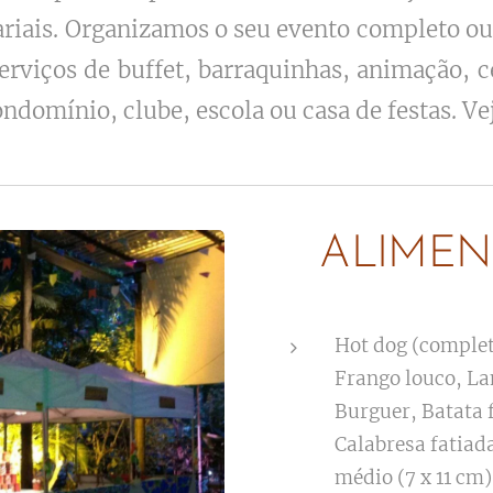
ariais. Organizamos o seu evento completo o
erviços de buffet, barraquinhas, animação, c
ndomínio, clube, escola ou casa de festas. Ve
ALIMEN
Hot dog (complet
Frango louco, La
Burguer, Batata f
Calabresa fatiada
médio (7 x 11 cm)