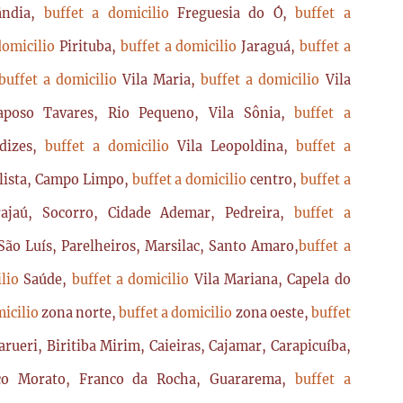
lândia,
buffet a domicilio
Freguesia do Ó,
buffet a
domicilio
Pirituba,
buffet a domicilio
Jaraguá,
buffet a
buffet a domicilio
Vila Maria,
buffet a domicilio
Vila
poso Tavares, Rio Pequeno, Vila Sônia,
buffet a
dizes,
buffet a domicilio
Vila Leopoldina,
buffet a
lista, Campo Limpo,
buffet a domicilio
centro,
buffet a
ajaú, Socorro, Cidade Ademar, Pedreira,
buffet a
ão Luís, Parelheiros, Marsilac, Santo Amaro,
buffet a
ilio
Saúde,
buffet a domicilio
Vila Mariana, Capela do
micilio
zona norte,
buffet a domicilio
zona oeste,
buffet
arueri, Biritiba Mirim, Caieiras, Cajamar, Carapicuíba,
sco Morato, Franco da Rocha, Guararema,
buffet a