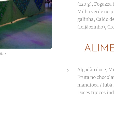
(120 g), Fogazza 
Milho verde no p
galinha, Caldo d
(feijãozinho), Cr
ALIM
ilio
Algodão doce, Mi
Fruta no chocola
mandioca / fubá,
Doces típicos in