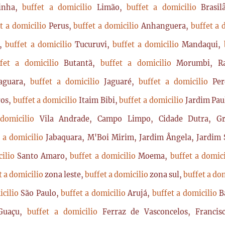
rinha,
buffet a domicilio
Limão,
buffet a domicilio
Brasi
t a domicilio
Perus,
buffet a domicilio
Anhanguera,
buffet a 
a,
buffet a domicilio
Tucuruvi,
buffet a domicilio
Mandaqui,
ffet a domicilio
Butantã,
buffet a domicilio
Morumbi, Ra
Jaguara,
buffet a domicilio
Jaguaré,
buffet a domicilio
Per
ros,
buffet a domicilio
Itaim Bibi,
buffet a domicilio
Jardim Pau
 domicilio
Vila Andrade, Campo Limpo, Cidade Dutra, Gr
t a domicilio
Jabaquara, M'Boi Mirim, Jardim Ângela, Jardim S
cilio
Santo Amaro,
buffet a domicilio
Moema,
buffet a domic
t a domicilio
zona leste,
buffet a domicilio
zona sul,
buffet a do
icilio
São Paulo,
buffet a domicilio
Arujá,
buffet a domicilio
B
Guaçu,
buffet a domicilio
Ferraz de Vasconcelos, Franci