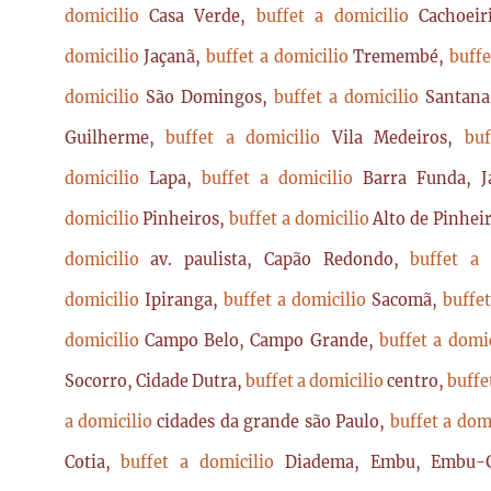
domicilio
Casa Verde,
buffet a domicilio
Cachoei
domicilio
Jaçanã,
buffet a domicilio
Tremembé,
buffe
domicilio
São Domingos,
buffet a domicilio
Santan
Guilherme,
buffet a domicilio
Vila Medeiros,
bu
domicilio
Lapa,
buffet a domicilio
Barra Funda, 
domicilio
Pinheiros,
buffet a domicilio
Alto de Pinhei
domicilio
av. paulista, Capão Redondo,
buffet a
domicilio
Ipiranga,
buffet a domicilio
Sacomã,
buffe
domicilio
Campo Belo, Campo Grande,
buffet a domi
Socorro, Cidade Dutra,
buffet a domicilio
centro,
buffe
a domicilio
cidades da grande são Paulo,
buffet a dom
Cotia,
buffet a domicilio
Diadema, Embu, Embu-