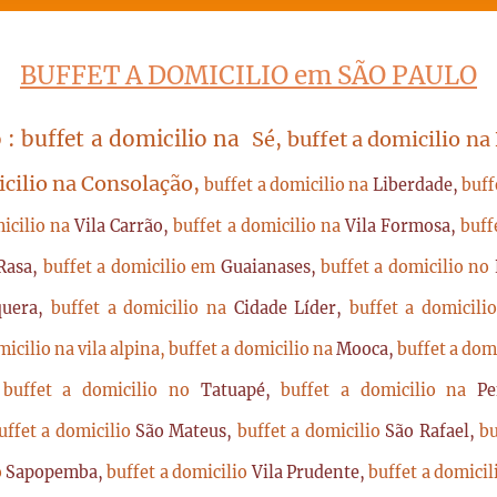
BUFFET A DOMICILIO em SÃO PAULO
 : buffet a domicilio na
Sé, buffet a domicilio na
icilio na Consolação,
buffet a domicilio na
Liberdade,
buff
micilio na
Vila Carrão,
buffet a domicilio na
Vila Formosa,
buff
Rasa,
buffet a domicilio em
Guaianases,
buffet a domicilio no
quera,
buffet a domicilio na
Cidade Líder,
buffet a domicil
micilio na vila alpina,
buffet a domicilio na
Mooca,
buffet a dom
,
buffet a domicilio no
Tatuapé,
buffet a domicilio na
P
uffet a domicilio
São Mateus,
buffet a domicilio
São Rafael,
bu
o
Sapopemba,
buffet a domicilio
Vila Prudente,
buffet a domici