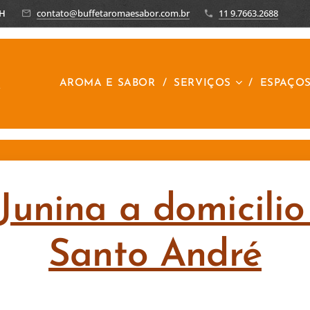
8H
contato@buffetaromaesabor.com.br
11 9.7663.2688
R
AROMA E SABOR
SERVIÇOS
ESPAÇO
Junina a domicilio
Santo André