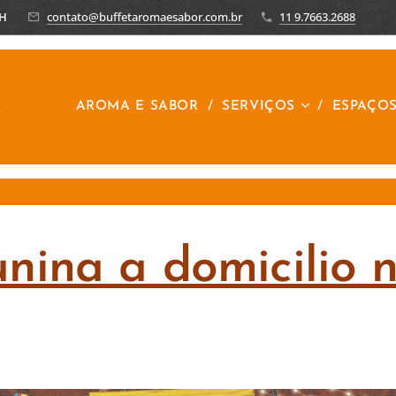
8H
contato@buffetaromaesabor.com.br
11 9.7663.2688
R
AROMA E SABOR
SERVIÇOS
ESPAÇO
unina a domicilio 