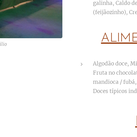
galinha, Caldo d
(feijãozinho), Cr
ALIM
ilio
Algodão doce, Mi
Fruta no chocola
mandioca / fubá,
Doces típicos in