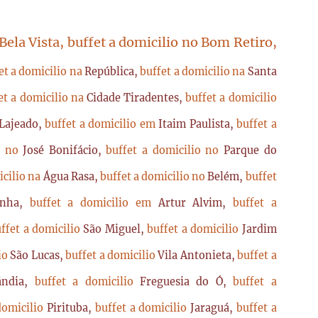
 Bela Vista, buffet a domicilio no Bom Retiro,
et a domicilio na
República,
buffet a domicilio na
Santa
et a domicilio na
Cidade Tiradentes,
buffet a domicilio
Lajeado,
buffet a domicilio em
Itaim Paulista,
buffet a
io no
José Bonifácio,
buffet a domicilio no
Parque do
icilio na
Água Rasa,
buffet a domicilio no
Belém,
buffet
enha,
buffet a domicilio em
Artur Alvim,
buffet a
ffet a domicilio
São Miguel,
buffet a domicilio
Jardim
lio
São Lucas,
buffet a domicilio
Vila Antonieta,
buffet a
lândia,
buffet a domicilio
Freguesia do Ó,
buffet a
domicilio
Pirituba,
buffet a domicilio
Jaraguá,
buffet a