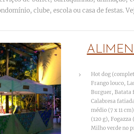
ndomínio, clube, escola ou casa de festas. Ve
ALIMEN
Hot dog (complet
Frango louco, La
Burguer, Batata f
Calabresa fatiada
médio (7 x 11 cm)
(120 g), Fogazza 
Milho verde no p