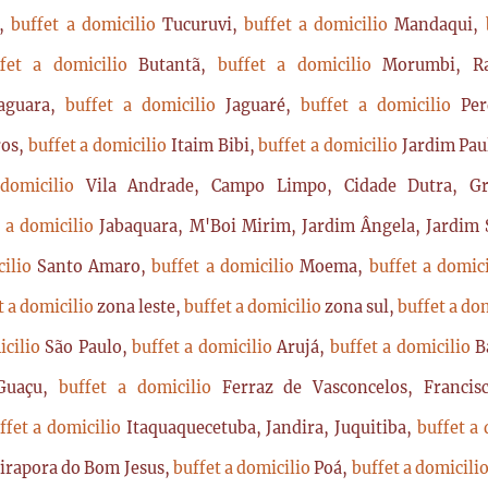
a,
buffet a domicilio
Tucuruvi,
buffet a domicilio
Mandaqui,
ffet a domicilio
Butantã,
buffet a domicilio
Morumbi, Ra
Jaguara,
buffet a domicilio
Jaguaré,
buffet a domicilio
Per
ros,
buffet a domicilio
Itaim Bibi,
buffet a domicilio
Jardim Pau
 domicilio
Vila Andrade, Campo Limpo, Cidade Dutra, Gr
t a domicilio
Jabaquara, M'Boi Mirim, Jardim Ângela, Jardim S
cilio
Santo Amaro,
buffet a domicilio
Moema,
buffet a domic
t a domicilio
zona leste,
buffet a domicilio
zona sul,
buffet a do
icilio
São Paulo,
buffet a domicilio
Arujá,
buffet a domicilio
B
Guaçu,
buffet a domicilio
Ferraz de Vasconcelos, Franci
ffet a domicilio
Itaquaquecetuba, Jandira, Juquitiba,
buffet a
Pirapora do Bom Jesus,
buffet a domicilio
Poá,
buffet a domicili