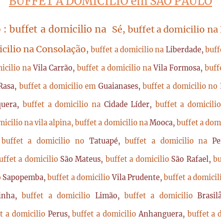
BUFFET A DOMICILIO em SÃO PAULO
 : buffet a domicilio na
Sé, buffet a domicilio na
icilio na Consolação,
buffet a domicilio na
Liberdade,
buff
micilio na
Vila Carrão,
buffet a domicilio na
Vila Formosa,
buff
Rasa,
buffet a domicilio em
Guaianases,
buffet a domicilio no
quera,
buffet a domicilio na
Cidade Líder,
buffet a domicil
micilio na vila alpina,
buffet a domicilio na
Mooca,
buffet a dom
,
buffet a domicilio no
Tatuapé,
buffet a domicilio na
P
uffet a domicilio
São Mateus,
buffet a domicilio
São Rafael,
bu
o
Sapopemba,
buffet a domicilio
Vila Prudente,
buffet a domici
rinha,
buffet a domicilio
Limão,
buffet a domicilio
Brasi
t a domicilio
Perus,
buffet a domicilio
Anhanguera,
buffet a 