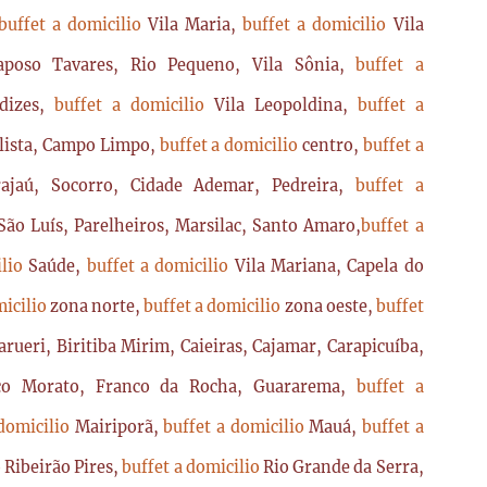
buffet a domicilio
Vila Maria,
buffet a domicilio
Vila
poso Tavares, Rio Pequeno, Vila Sônia,
buffet a
dizes,
buffet a domicilio
Vila Leopoldina,
buffet a
lista, Campo Limpo,
buffet a domicilio
centro,
buffet a
ajaú, Socorro, Cidade Ademar, Pedreira,
buffet a
ão Luís, Parelheiros, Marsilac, Santo Amaro,
buffet a
ilio
Saúde,
buffet a domicilio
Vila Mariana, Capela do
micilio
zona norte,
buffet a domicilio
zona oeste,
buffet
arueri, Biritiba Mirim, Caieiras, Cajamar, Carapicuíba,
sco Morato, Franco da Rocha, Guararema,
buffet a
 domicilio
Mairiporã,
buffet a domicilio
Mauá,
buffet a
o
Ribeirão Pires,
buffet a domicilio
Rio Grande da Serra,