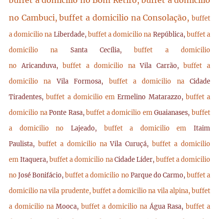
buffet a domicilio no Bom Retiro, buffet a domicilio
no Cambuci, buffet a domicilio na Consolação,
buffet
a domicilio na
Liberdade,
buffet a domicilio na
República,
buffet a
domicilio na
Santa Cecília,
buffet a domicilio
no
Aricanduva,
buffet a domicilio na
Vila Carrão,
buffet a
domicilio na
Vila Formosa,
buffet a domicilio na
Cidade
Tiradentes,
buffet a domicilio em
Ermelino Matarazzo,
buffet a
domicilio na
Ponte Rasa,
buffet a domicilio em
Guaianases,
buffet
a domicilio no
Lajeado,
buffet a domicilio em
Itaim
Paulista,
buffet a domicilio na
Vila Curuçá,
buffet a domicilio
em
Itaquera,
buffet a domicilio na
Cidade Líder,
buffet a domicilio
no
José Bonifácio,
buffet a domicilio no
Parque do Carmo,
buffet a
domicilio na vila prudente,
buffet a domicilio na vila alpina,
buffet
a domicilio na
Mooca,
buffet a domicilio na
Água Rasa,
buffet a