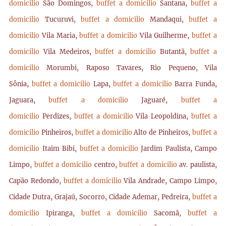
domicilio
São Domingos,
buffet a domicilio
Santana,
buffet a
domicilio
Tucuruvi,
buffet a domicilio
Mandaqui,
buffet a
domicilio
Vila Maria,
buffet a domicilio
Vila Guilherme,
buffet a
domicilio
Vila Medeiros,
buffet a domicilio
Butantã,
buffet a
domicilio
Morumbi, Raposo Tavares, Rio Pequeno, Vila
Sônia,
buffet a domicilio
Lapa,
buffet a domicilio
Barra Funda,
Jaguara,
buffet a domicilio
Jaguaré,
buffet a
domicilio
Perdizes,
buffet a domicilio
Vila Leopoldina,
buffet a
domicilio
Pinheiros,
buffet a domicilio
Alto de Pinheiros,
buffet a
domicilio
Itaim Bibi,
buffet a domicilio
Jardim Paulista, Campo
Limpo,
buffet a domicilio
centro,
buffet a domicilio
av. paulista,
Capão Redondo,
buffet a domicilio
Vila Andrade, Campo Limpo,
Cidade Dutra, Grajaú, Socorro, Cidade Ademar, Pedreira,
buffet a
domicilio
Ipiranga,
buffet a domicilio
Sacomã,
buffet a