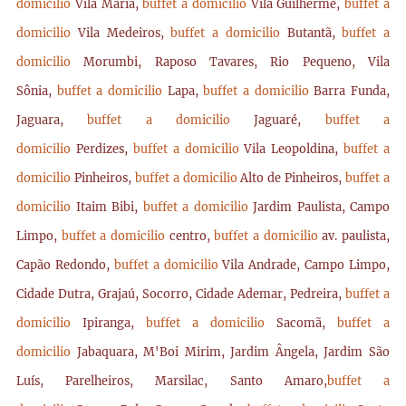
domicilio
Vila Maria,
buffet a domicilio
Vila Guilherme,
buffet a
domicilio
Vila Medeiros,
buffet a domicilio
Butantã,
buffet a
domicilio
Morumbi, Raposo Tavares, Rio Pequeno, Vila
Sônia,
buffet a domicilio
Lapa,
buffet a domicilio
Barra Funda,
Jaguara,
buffet a domicilio
Jaguaré,
buffet a
domicilio
Perdizes,
buffet a domicilio
Vila Leopoldina,
buffet a
domicilio
Pinheiros,
buffet a domicilio
Alto de Pinheiros,
buffet a
domicilio
Itaim Bibi,
buffet a domicilio
Jardim Paulista, Campo
Limpo,
buffet a domicilio
centro,
buffet a domicilio
av. paulista,
Capão Redondo,
buffet a domicilio
Vila Andrade, Campo Limpo,
Cidade Dutra, Grajaú, Socorro, Cidade Ademar, Pedreira,
buffet a
domicilio
Ipiranga,
buffet a domicilio
Sacomã,
buffet a
domicilio
Jabaquara, M'Boi Mirim, Jardim Ângela, Jardim São
Luís, Parelheiros, Marsilac, Santo Amaro,
buffet a