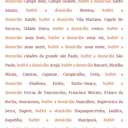
domicilio
Campo Belo, Campo Grande,
buffet a domicilio
Santo
Amaro,
buffet a domicilio
Moema,
buffet a
domicilio
Saúde,
buffet a domicilio
Vila Mariana, Capela do
Socorro, Cidade Dutra,
buffet a domicilio
centro,
buffet a
domicilio
zona leste,
buffet a domicilio
zona sul,
buffet a
domicilio
zona norte,
buffet a domicilio
zona oeste,
buffet a
domicilio
cidades da grande são Paulo,
buffet a domicilio
São
Paulo,
buffet a domicilio
Arujá,
buffet a domicilio
Barueri, Biritiba
Mirim, Caieiras, Cajamar, Carapicuíba, Cotia,
buffet a
domicilio
Diadema, Embu, Embu-Guaçu,
buffet a
domicilio
Ferraz de Vasconcelos, Francisco Morato, Franco da
Rocha, Guararema,
buffet a domicilio
Guarulhos, Itapecerica da
Serra, Itapevi,
buffet a domicilio
Itaquaquecetuba, Jandira,
Juquitiba,
buffet a domicilio
Mairiporã,
buffet a