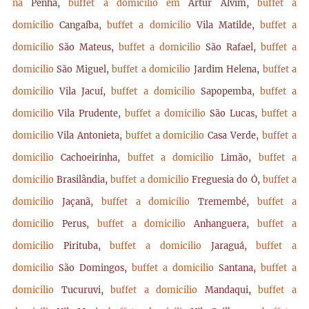
na
Penha,
buffet a domicilio em
Artur Alvim,
buffet a
domicilio
Cangaíba,
buffet a domicilio
Vila Matilde,
buffet a
domicilio
São Mateus,
buffet a domicilio
São Rafael,
buffet a
domicilio
São Miguel,
buffet a domicilio
Jardim Helena,
buffet a
domicilio
Vila Jacuí,
buffet a domicilio
Sapopemba,
buffet a
domicilio
Vila Prudente,
buffet a domicilio
São Lucas,
buffet a
domicilio
Vila Antonieta,
buffet a domicilio
Casa Verde,
buffet a
domicilio
Cachoeirinha,
buffet a domicilio
Limão,
buffet a
domicilio
Brasilândia,
buffet a domicilio
Freguesia do Ó,
buffet a
domicilio
Jaçanã,
buffet a domicilio
Tremembé,
buffet a
domicilio
Perus,
buffet a domicilio
Anhanguera,
buffet a
domicilio
Pirituba,
buffet a domicilio
Jaraguá,
buffet a
domicilio
São Domingos,
buffet a domicilio
Santana,
buffet a
domicilio
Tucuruvi,
buffet a domicilio
Mandaqui,
buffet a