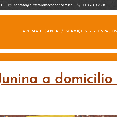
8H
contato@buffetaromaesabor.com.br
11 9.7663.2688
R
AROMA E SABOR
SERVIÇOS
ESPAÇO
Junina a domicilio