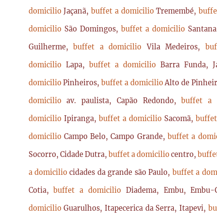
domicilio
Jaçanã,
buffet a domicilio
Tremembé,
buffe
domicilio
São Domingos,
buffet a domicilio
Santan
Guilherme,
buffet a domicilio
Vila Medeiros,
bu
domicilio
Lapa,
buffet a domicilio
Barra Funda, 
domicilio
Pinheiros,
buffet a domicilio
Alto de Pinhei
domicilio
av. paulista, Capão Redondo,
buffet a
domicilio
Ipiranga,
buffet a domicilio
Sacomã,
buffe
domicilio
Campo Belo, Campo Grande,
buffet a domi
Socorro, Cidade Dutra,
buffet a domicilio
centro,
buffe
a domicilio
cidades da grande são Paulo,
buffet a dom
Cotia,
buffet a domicilio
Diadema, Embu, Embu-
domicilio
Guarulhos, Itapecerica da Serra, Itapevi,
bu