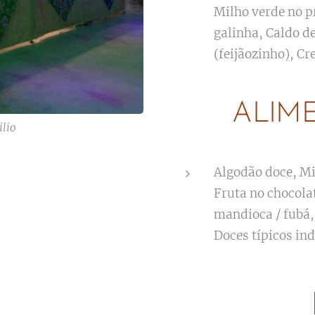
Milho verde no p
galinha, Caldo d
(feijãozinho), Cr
ALIM
ilio
Algodão doce, Mi
Fruta no chocola
mandioca / fubá,
Doces típicos in