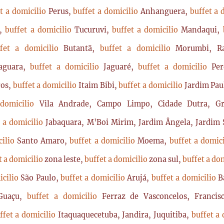
t a domicilio
Perus,
buffet a domicilio
Anhanguera,
buffet a 
a,
buffet a domicilio
Tucuruvi,
buffet a domicilio
Mandaqui,
ffet a domicilio
Butantã,
buffet a domicilio
Morumbi, Ra
Jaguara,
buffet a domicilio
Jaguaré,
buffet a domicilio
Per
ros,
buffet a domicilio
Itaim Bibi,
buffet a domicilio
Jardim Pau
 domicilio
Vila Andrade, Campo Limpo, Cidade Dutra, Gr
t a domicilio
Jabaquara, M'Boi Mirim, Jardim Ângela, Jardim S
cilio
Santo Amaro,
buffet a domicilio
Moema,
buffet a domic
t a domicilio
zona leste,
buffet a domicilio
zona sul,
buffet a do
icilio
São Paulo,
buffet a domicilio
Arujá,
buffet a domicilio
B
Guaçu,
buffet a domicilio
Ferraz de Vasconcelos, Franci
ffet a domicilio
Itaquaquecetuba, Jandira, Juquitiba,
buffet a