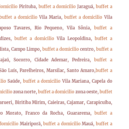
domicilio
Pirituba,
buffet a domicilio
Jaraguá,
buffet a
buffet a domicilio
Vila Maria,
buffet a domicilio
Vila
poso Tavares, Rio Pequeno, Vila Sônia,
buffet a
dizes,
buffet a domicilio
Vila Leopoldina,
buffet a
lista, Campo Limpo,
buffet a domicilio
centro,
buffet a
ajaú, Socorro, Cidade Ademar, Pedreira,
buffet a
ão Luís, Parelheiros, Marsilac, Santo Amaro,
buffet a
ilio
Saúde,
buffet a domicilio
Vila Mariana, Capela do
micilio
zona norte,
buffet a domicilio
zona oeste,
buffet
arueri, Biritiba Mirim, Caieiras, Cajamar, Carapicuíba,
sco Morato, Franco da Rocha, Guararema,
buffet a
 domicilio
Mairiporã,
buffet a domicilio
Mauá,
buffet a