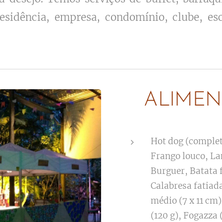
esidência, empresa, condomínio, clube, esco
ALIMEN
Hot dog (complet
Frango louco, La
Burguer, Batata f
Calabresa fatiada
médio (7 x 11 cm)
(120 g), Fogazza 