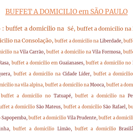
BUFFET A DOMICILIO em SÃO PAULO
 : buffet a domicilio na
Sé, buffet a domicilio na
icilio na Consolação,
buffet a domicilio na
Liberdade,
buff
micilio na
Vila Carrão,
buffet a domicilio na
Vila Formosa,
buff
Rasa,
buffet a domicilio em
Guaianases,
buffet a domicilio no
quera,
buffet a domicilio na
Cidade Líder,
buffet a domicil
micilio na vila alpina,
buffet a domicilio na
Mooca,
buffet a dom
,
buffet a domicilio no
Tatuapé,
buffet a domicilio na
P
uffet a domicilio
São Mateus,
buffet a domicilio
São Rafael,
bu
o
Sapopemba,
buffet a domicilio
Vila Prudente,
buffet a domici
rinha,
buffet a domicilio
Limão,
buffet a domicilio
Brasi