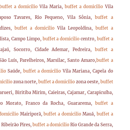
buffet a domicilio
Vila Maria,
buffet a domicilio
Vila
poso Tavares, Rio Pequeno, Vila Sônia,
buffet a
dizes,
buffet a domicilio
Vila Leopoldina,
buffet a
lista, Campo Limpo,
buffet a domicilio
centro,
buffet a
ajaú, Socorro, Cidade Ademar, Pedreira,
buffet a
ão Luís, Parelheiros, Marsilac, Santo Amaro,
buffet a
ilio
Saúde,
buffet a domicilio
Vila Mariana, Capela do
micilio
zona norte,
buffet a domicilio
zona oeste,
buffet
arueri, Biritiba Mirim, Caieiras, Cajamar, Carapicuíba,
sco Morato, Franco da Rocha, Guararema,
buffet a
 domicilio
Mairiporã,
buffet a domicilio
Mauá,
buffet a
o
Ribeirão Pires,
buffet a domicilio
Rio Grande da Serra,