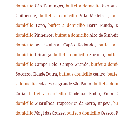
domicilio
São Domingos,
buffet a domicilio
Santan
Guilherme,
buffet a domicilio
Vila Medeiros,
bu
domicilio
Lapa,
buffet a domicilio
Barra Funda, 
domicilio
Pinheiros,
buffet a domicilio
Alto de Pinhei
domicilio
av. paulista, Capão Redondo,
buffet a
domicilio
Ipiranga,
buffet a domicilio
Sacomã,
buffe
domicilio
Campo Belo, Campo Grande,
buffet a domi
Socorro, Cidade Dutra,
buffet a domicilio
centro,
buffe
a domicilio
cidades da grande são Paulo,
buffet a dom
Cotia,
buffet a domicilio
Diadema, Embu, Embu-
domicilio
Guarulhos, Itapecerica da Serra, Itapevi,
bu
domicilio
Mogi das Cruzes,
buffet a domicilio
Osasco, 