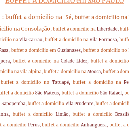
BUFFET A DOMICILIO em SÃO PAULO
 : buffet a domicilio na
Sé, buffet a domicilio na
icilio na Consolação,
buffet a domicilio na
Liberdade,
buff
micilio na
Vila Carrão,
buffet a domicilio na
Vila Formosa,
buff
Rasa,
buffet a domicilio em
Guaianases,
buffet a domicilio no
quera,
buffet a domicilio na
Cidade Líder,
buffet a domicil
micilio na vila alpina,
buffet a domicilio na
Mooca,
buffet a dom
,
buffet a domicilio no
Tatuapé,
buffet a domicilio na
P
uffet a domicilio
São Mateus,
buffet a domicilio
São Rafael,
bu
o
Sapopemba,
buffet a domicilio
Vila Prudente,
buffet a domici
rinha,
buffet a domicilio
Limão,
buffet a domicilio
Brasi
t a domicilio
Perus,
buffet a domicilio
Anhanguera,
buffet a 