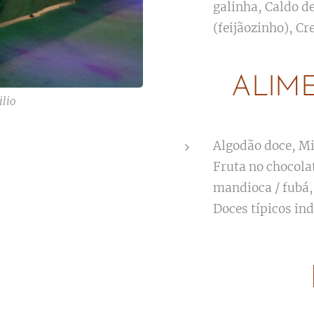
galinha, Caldo d
(feijãozinho), Cr
ALIM
ilio
Algodão doce, Mi
Fruta no chocola
mandioca / fubá,
Doces típicos in