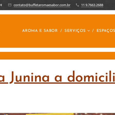
8H
contato@buffetaromaesabor.com.br
11 9.7663.2688
R
AROMA E SABOR
SERVIÇOS
ESPAÇO
a Junina a domici