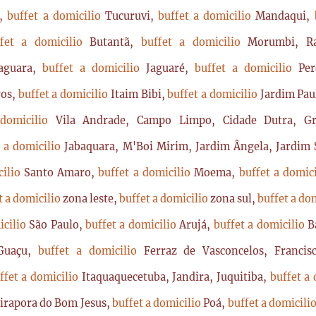
a,
buffet a domicilio
Tucuruvi,
buffet a domicilio
Mandaqui,
ffet a domicilio
Butantã,
buffet a domicilio
Morumbi, Ra
Jaguara,
buffet a domicilio
Jaguaré,
buffet a domicilio
Per
ros,
buffet a domicilio
Itaim Bibi,
buffet a domicilio
Jardim Pau
 domicilio
Vila Andrade, Campo Limpo, Cidade Dutra, Gr
t a domicilio
Jabaquara, M'Boi Mirim, Jardim Ângela, Jardim S
cilio
Santo Amaro,
buffet a domicilio
Moema,
buffet a domic
t a domicilio
zona leste,
buffet a domicilio
zona sul,
buffet a do
icilio
São Paulo,
buffet a domicilio
Arujá,
buffet a domicilio
B
Guaçu,
buffet a domicilio
Ferraz de Vasconcelos, Franci
ffet a domicilio
Itaquaquecetuba, Jandira, Juquitiba,
buffet a
Pirapora do Bom Jesus,
buffet a domicilio
Poá,
buffet a domicili