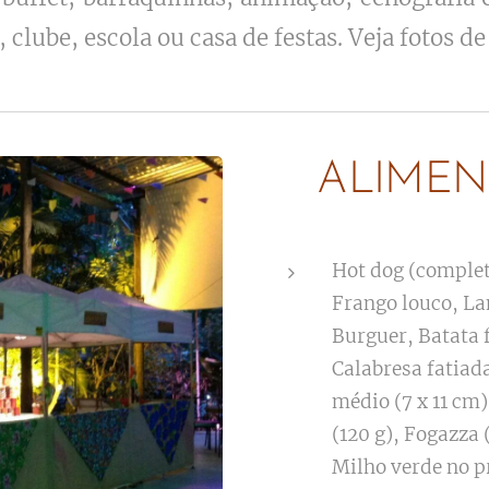
clube, escola ou casa de festas. Veja fotos de
ALIMEN
Hot dog (complet
Frango louco, La
Burguer, Batata f
Calabresa fatiada
médio (7 x 11 cm)
(120 g), Fogazza 
Milho verde no p