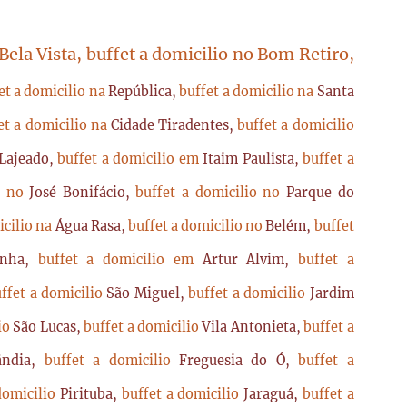
 Bela Vista, buffet a domicilio no Bom Retiro,
et a domicilio na
República,
buffet a domicilio na
Santa
et a domicilio na
Cidade Tiradentes,
buffet a domicilio
Lajeado,
buffet a domicilio em
Itaim Paulista,
buffet a
io no
José Bonifácio,
buffet a domicilio no
Parque do
icilio na
Água Rasa,
buffet a domicilio no
Belém,
buffet
enha,
buffet a domicilio em
Artur Alvim,
buffet a
ffet a domicilio
São Miguel,
buffet a domicilio
Jardim
lio
São Lucas,
buffet a domicilio
Vila Antonieta,
buffet a
lândia,
buffet a domicilio
Freguesia do Ó,
buffet a
domicilio
Pirituba,
buffet a domicilio
Jaraguá,
buffet a