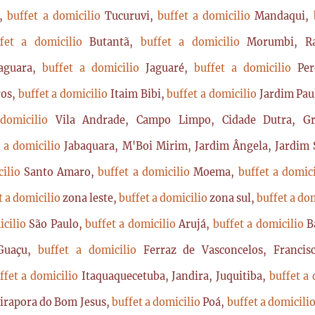
a,
buffet a domicilio
Tucuruvi,
buffet a domicilio
Mandaqui,
ffet a domicilio
Butantã,
buffet a domicilio
Morumbi, Ra
Jaguara,
buffet a domicilio
Jaguaré,
buffet a domicilio
Per
ros,
buffet a domicilio
Itaim Bibi,
buffet a domicilio
Jardim Pau
 domicilio
Vila Andrade, Campo Limpo, Cidade Dutra, Gr
t a domicilio
Jabaquara, M'Boi Mirim, Jardim Ângela, Jardim S
cilio
Santo Amaro,
buffet a domicilio
Moema,
buffet a domic
t a domicilio
zona leste,
buffet a domicilio
zona sul,
buffet a do
icilio
São Paulo,
buffet a domicilio
Arujá,
buffet a domicilio
B
Guaçu,
buffet a domicilio
Ferraz de Vasconcelos, Franci
ffet a domicilio
Itaquaquecetuba, Jandira, Juquitiba,
buffet a
Pirapora do Bom Jesus,
buffet a domicilio
Poá,
buffet a domicili