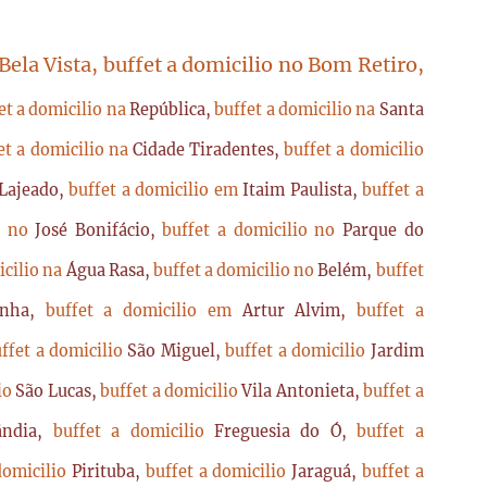
 Bela Vista, buffet a domicilio no Bom Retiro,
et a domicilio na
República,
buffet a domicilio na
Santa
et a domicilio na
Cidade Tiradentes,
buffet a domicilio
Lajeado,
buffet a domicilio em
Itaim Paulista,
buffet a
io no
José Bonifácio,
buffet a domicilio no
Parque do
icilio na
Água Rasa,
buffet a domicilio no
Belém,
buffet
enha,
buffet a domicilio em
Artur Alvim,
buffet a
ffet a domicilio
São Miguel,
buffet a domicilio
Jardim
lio
São Lucas,
buffet a domicilio
Vila Antonieta,
buffet a
lândia,
buffet a domicilio
Freguesia do Ó,
buffet a
domicilio
Pirituba,
buffet a domicilio
Jaraguá,
buffet a