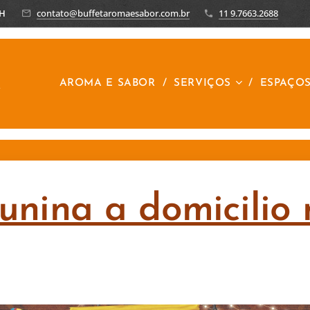
8H
contato@buffetaromaesabor.com.br
11 9.7663.2688
R
AROMA E SABOR
SERVIÇOS
ESPAÇO
Junina a domicili