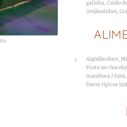
galinha, Caldo d
(feijãozinho), Cr
ALIM
ilio
Algodão doce, Mi
Fruta no chocola
mandioca / fubá,
Doces típicos in