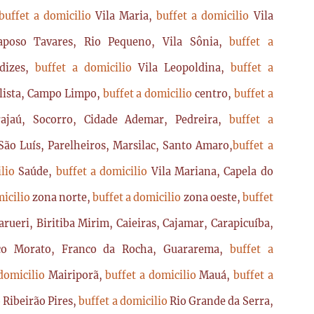
buffet a domicilio
Vila Maria,
buffet a domicilio
Vila
poso Tavares, Rio Pequeno, Vila Sônia,
buffet a
dizes,
buffet a domicilio
Vila Leopoldina,
buffet a
lista, Campo Limpo,
buffet a domicilio
centro,
buffet a
ajaú, Socorro, Cidade Ademar, Pedreira,
buffet a
ão Luís, Parelheiros, Marsilac, Santo Amaro,
buffet a
ilio
Saúde,
buffet a domicilio
Vila Mariana, Capela do
micilio
zona norte,
buffet a domicilio
zona oeste,
buffet
arueri, Biritiba Mirim, Caieiras, Cajamar, Carapicuíba,
sco Morato, Franco da Rocha, Guararema,
buffet a
 domicilio
Mairiporã,
buffet a domicilio
Mauá,
buffet a
o
Ribeirão Pires,
buffet a domicilio
Rio Grande da Serra,