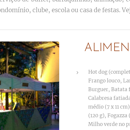
ndomínio, clube, escola ou casa de festas. Ve
ALIMEN
Hot dog (complet
Frango louco, La
Burguer, Batata f
Calabresa fatiada
médio (7 x 11 cm)
(120 g), Fogazza 
Milho verde no p