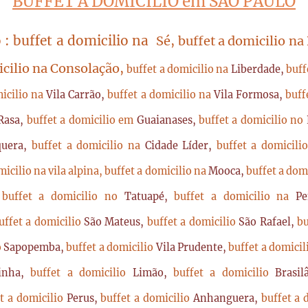
BUFFET A DOMICILIO em SÃO PAULO
 : buffet a domicilio na
Sé, buffet a domicilio na
icilio na Consolação,
buffet a domicilio na
Liberdade,
buff
micilio na
Vila Carrão,
buffet a domicilio na
Vila Formosa,
buff
Rasa,
buffet a domicilio em
Guaianases,
buffet a domicilio no
quera,
buffet a domicilio na
Cidade Líder,
buffet a domicil
micilio na vila alpina,
buffet a domicilio na
Mooca,
buffet a dom
,
buffet a domicilio no
Tatuapé,
buffet a domicilio na
P
uffet a domicilio
São Mateus,
buffet a domicilio
São Rafael,
bu
o
Sapopemba,
buffet a domicilio
Vila Prudente,
buffet a domici
rinha,
buffet a domicilio
Limão,
buffet a domicilio
Brasi
t a domicilio
Perus,
buffet a domicilio
Anhanguera,
buffet a 