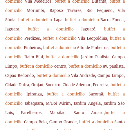
domicilio
Vila Medeiros,
buffet a domicilio
Butantã,
buffet a
domicilio
Morumbi, Raposo Tavares, Rio Pequeno, Vila
Sônia,
buffet a domicilio
Lapa,
buffet a domicilio
Barra Funda,
Jaguara,
buffet a domicilio
Jaguaré,
buffet a
domicilio
Perdizes,
buffet a domicilio
Vila Leopoldina,
buffet a
domicilio
Pinheiros,
buffet a domicilio
Alto de Pinheiros,
buffet a
domicilio
Itaim Bibi,
buffet a domicilio
Jardim Paulista, Campo
Limpo,
buffet a domicilio
centro,
buffet a domicilio
av. paulista,
Capão Redondo,
buffet a domicilio
Vila Andrade, Campo Limpo,
Cidade Dutra, Grajaú, Socorro, Cidade Ademar, Pedreira,
buffet a
domicilio
Ipiranga,
buffet a domicilio
Sacomã,
buffet a
domicilio
Jabaquara, M'Boi Mirim, Jardim Ângela, Jardim São
Luís, Parelheiros, Marsilac, Santo Amaro,
buffet a
domicilio
Campo Belo, Campo Grande,
buffet a domicilio
Santo