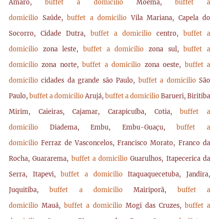
Amaro,
buffet a domicilio
Moema,
buffet a
domicilio
Saúde,
buffet a domicilio
Vila Mariana, Capela do
Socorro, Cidade Dutra,
buffet a domicilio
centro,
buffet a
domicilio
zona leste,
buffet a domicilio
zona sul,
buffet a
domicilio
zona norte,
buffet a domicilio
zona oeste,
buffet a
domicilio
cidades da grande são Paulo,
buffet a domicilio
São
Paulo,
buffet a domicilio
Arujá,
buffet a domicilio
Barueri, Biritiba
Mirim, Caieiras, Cajamar, Carapicuíba, Cotia,
buffet a
domicilio
Diadema, Embu, Embu-Guaçu,
buffet a
domicilio
Ferraz de Vasconcelos, Francisco Morato, Franco da
Rocha, Guararema,
buffet a domicilio
Guarulhos, Itapecerica da
Serra, Itapevi,
buffet a domicilio
Itaquaquecetuba, Jandira,
Juquitiba,
buffet a domicilio
Mairiporã,
buffet a
domicilio
Mauá,
buffet a domicilio
Mogi das Cruzes,
buffet a