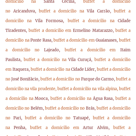
domicilio na
Santa Cecília,
buffet a domicilio
no
Aricanduva,
buffet a domicilio na
Vila Carrão,
buffet a
domicilio na
Vila Formosa,
buffet a domicilio na
Cidade
Tiradentes,
buffet a domicilio em
Ermelino Matarazzo,
buffet a
domicilio na
Ponte Rasa,
buffet a domicilio em
Guaianases,
buffet
a domicilio no
Lajeado,
buffet a domicilio em
Itaim
Paulista,
buffet a domicilio na
Vila Curuçá,
buffet a domicilio
em
Itaquera,
buffet a domicilio na
Cidade Líder,
buffet a domicilio
no
José Bonifácio,
buffet a domicilio no
Parque do Carmo,
buffet a
domicilio na vila prudente,
buffet a domicilio na vila alpina,
buffet
a domicilio na
Mooca,
buffet a domicilio na
Água Rasa,
buffet a
domicilio no
Belém,
buffet a domicilio no
Brás,
buffet a domicilio
no
Pari,
buffet a domicilio no
Tatuapé,
buffet a domicilio
na
Penha,
buffet a domicilio em
Artur Alvim,
buffet a