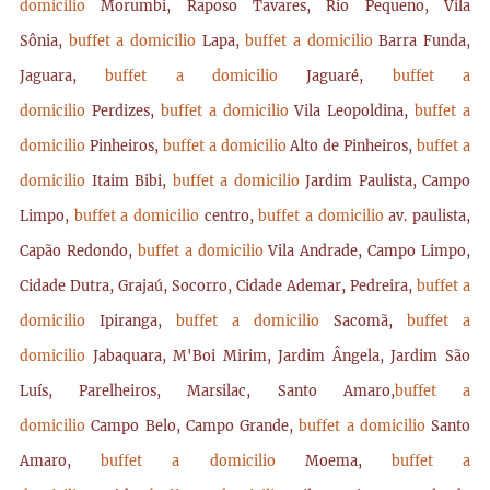
domicilio
Morumbi, Raposo Tavares, Rio Pequeno, Vila
Sônia,
buffet a domicilio
Lapa,
buffet a domicilio
Barra Funda,
Jaguara,
buffet a domicilio
Jaguaré,
buffet a
domicilio
Perdizes,
buffet a domicilio
Vila Leopoldina,
buffet a
domicilio
Pinheiros,
buffet a domicilio
Alto de Pinheiros,
buffet a
domicilio
Itaim Bibi,
buffet a domicilio
Jardim Paulista, Campo
Limpo,
buffet a domicilio
centro,
buffet a domicilio
av. paulista,
Capão Redondo,
buffet a domicilio
Vila Andrade, Campo Limpo,
Cidade Dutra, Grajaú, Socorro, Cidade Ademar, Pedreira,
buffet a
domicilio
Ipiranga,
buffet a domicilio
Sacomã,
buffet a
domicilio
Jabaquara, M'Boi Mirim, Jardim Ângela, Jardim São
Luís, Parelheiros, Marsilac, Santo Amaro,
buffet a
domicilio
Campo Belo, Campo Grande,
buffet a domicilio
Santo
Amaro,
buffet a domicilio
Moema,
buffet a