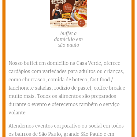
buffet a
domicilio em
são paulo
Nosso buffet em domicílio na Casa Verde, oferece
cardápios com variedades para adultos ou crianças,
como churrasco, comida de boteco, fast food /
lanchonete saladas, rodizio de pastel, coffee break e
muito mais. Todos os alimentos são preparados
durante o evento e oferecemos também o serviço
volante.
Atendemos eventos corporativo ou social em todos
os bairros de São Paulo, grande São Paulo e em