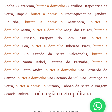
Rocha, Guararema,
buffet a domicilio
Guarulhos, Itapecerica da
Serra, Itapevi,
buffet a domicilio
Itaquaquecetuba, Jandira,
Juquitiba,
buffet a domicilio
Mairiporã,
buffet a
domicilio
Mauá,
buffet a domicilio
Mogi das Cruzes,
buffet a
domicilio
Osasco, Pirapora do Bom Jesus,
buffet a
domicilio
Poá,
buffet a domicilio
Ribeirão Pires,
buffet a
domicilio
Rio Grande da Serra, Salesópolis,
buffet a
domicilio
Santa Isabel, Santana do Parnaíba,
buffet a
domicilio
Santo André,
buffet a domicilio
São Bernardo do
Campo,
buffet a domicilio
São Caetano do Sul, São Lourenço da
Serra,
buffet a domicilio
Suzano, Taboão da Serra e Vargem
... toda região metropolitana.
Grande Paulista