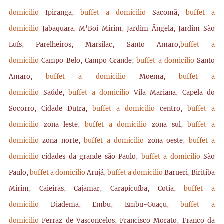
domicilio
Ipiranga,
buffet a domicilio
Sacomã,
buffet a
domicilio
Jabaquara, M'Boi Mirim, Jardim Ângela, Jardim São
Luís, Parelheiros, Marsilac, Santo Amaro,
buffet a
domicilio
Campo Belo, Campo Grande,
buffet a domicilio
Santo
Amaro,
buffet a domicilio
Moema,
buffet a
domicilio
Saúde,
buffet a domicilio
Vila Mariana, Capela do
Socorro, Cidade Dutra,
buffet a domicilio
centro,
buffet a
domicilio
zona leste,
buffet a domicilio
zona sul,
buffet a
domicilio
zona norte,
buffet a domicilio
zona oeste,
buffet a
domicilio
cidades da grande são Paulo,
buffet a domicilio
São
Paulo,
buffet a domicilio
Arujá,
buffet a domicilio
Barueri, Biritiba
Mirim, Caieiras, Cajamar, Carapicuíba, Cotia,
buffet a
domicilio
Diadema, Embu, Embu-Guaçu,
buffet a
domicilio
Ferraz de Vasconcelos, Francisco Morato, Franco da