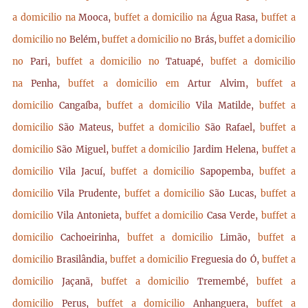
a domicilio na
Mooca,
buffet a domicilio na
Água Rasa,
buffet a
domicilio no
Belém,
buffet a domicilio no
Brás,
buffet a domicilio
no
Pari,
buffet a domicilio no
Tatuapé,
buffet a domicilio
na
Penha,
buffet a domicilio em
Artur Alvim,
buffet a
domicilio
Cangaíba,
buffet a domicilio
Vila Matilde,
buffet a
domicilio
São Mateus,
buffet a domicilio
São Rafael,
buffet a
domicilio
São Miguel,
buffet a domicilio
Jardim Helena,
buffet a
domicilio
Vila Jacuí,
buffet a domicilio
Sapopemba,
buffet a
domicilio
Vila Prudente,
buffet a domicilio
São Lucas,
buffet a
domicilio
Vila Antonieta,
buffet a domicilio
Casa Verde,
buffet a
domicilio
Cachoeirinha,
buffet a domicilio
Limão,
buffet a
domicilio
Brasilândia,
buffet a domicilio
Freguesia do Ó,
buffet a
domicilio
Jaçanã,
buffet a domicilio
Tremembé,
buffet a
domicilio
Perus,
buffet a domicilio
Anhanguera,
buffet a