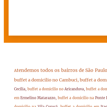
tendemos todos os bairros de São Paulo
A
buffet a domicilio no Cambuci, buffet a dom
Cecília,
buffet a domicilio no
Aricanduva,
buffet a do
em
Ermelino Matarazzo,
buffet a domicilio na
Ponte 
domicilio na
Vila Curuçá,
buffet a domicilio em
Ita