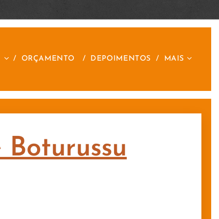
S
ORÇAMENTO
DEPOIMENTOS
MAIS
e Boturussu