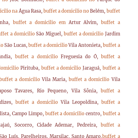
icilio na
Água Rasa,
buffet a domicilio no
Belém,
buffet
enha,
buffet a domicilio em
Artur Alvim,
buffet a
ffet a domicilio
São Miguel,
buffet a domicilio
Jardim
lio
São Lucas,
buffet a domicilio
Vila Antonieta,
buffet a
lândia,
buffet a domicilio
Freguesia do Ó,
buffet a
domicilio
Pirituba,
buffet a domicilio
Jaraguá,
buffet a
buffet a domicilio
Vila Maria,
buffet a domicilio
Vila
poso Tavares, Rio Pequeno, Vila Sônia,
buffet a
dizes,
buffet a domicilio
Vila Leopoldina,
buffet a
lista, Campo Limpo,
buffet a domicilio
centro,
buffet a
ajaú, Socorro, Cidade Ademar, Pedreira,
buffet a
ão Luís, Parelheiros, Marsilac, Santo Amaro,
buffet a