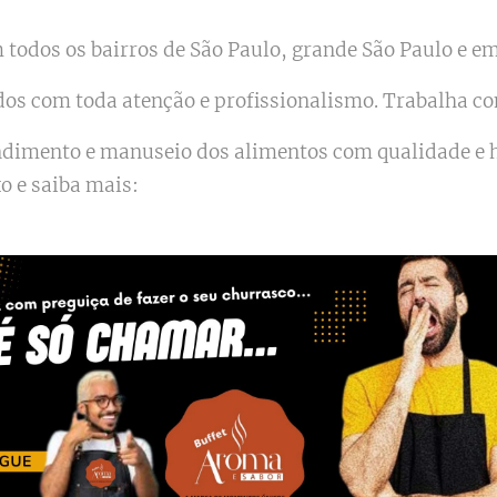
todos os bairros de São Paulo, grande São Paulo e em 
dos com toda atenção e profissionalismo. Trabalha c
endimento e manuseio dos alimentos com qualidade e
xo e saiba mais: