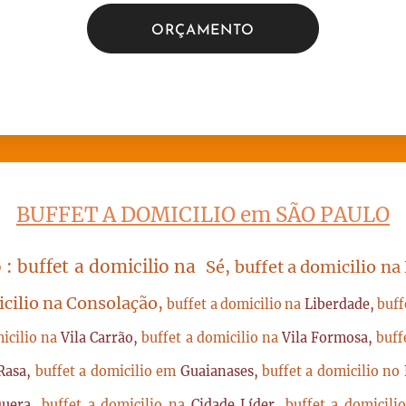
ORÇAMENTO
BUFFET A DOMICILIO em SÃO PAULO
 : buffet a domicilio na
Sé, buffet a domicilio na
icilio na Consolação,
buffet a domicilio na
Liberdade,
buff
micilio na
Vila Carrão,
buffet a domicilio na
Vila Formosa,
buff
Rasa,
buffet a domicilio em
Guaianases,
buffet a domicilio no
quera,
buffet a domicilio na
Cidade Líder,
buffet a domicil