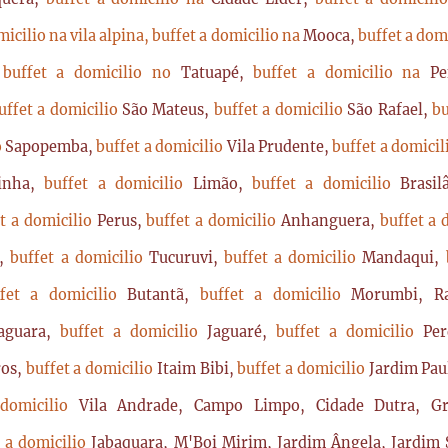
micilio na vila alpina,
buffet a domicilio na
Mooca,
buffet a dom
,
buffet a domicilio no
Tatuapé,
buffet a domicilio na
P
uffet a domicilio
São Mateus,
buffet a domicilio
São Rafael,
bu
o
Sapopemba,
buffet a domicilio
Vila Prudente,
buffet a domici
rinha,
buffet a domicilio
Limão,
buffet a domicilio
Brasi
t a domicilio
Perus,
buffet a domicilio
Anhanguera,
buffet a 
a,
buffet a domicilio
Tucuruvi,
buffet a domicilio
Mandaqui,
ffet a domicilio
Butantã,
buffet a domicilio
Morumbi, Ra
Jaguara,
buffet a domicilio
Jaguaré,
buffet a domicilio
Per
ros,
buffet a domicilio
Itaim Bibi,
buffet a domicilio
Jardim Pau
 domicilio
Vila Andrade, Campo Limpo, Cidade Dutra, Gr
t a domicilio
Jabaquara, M'Boi Mirim, Jardim Ângela, Jardim S