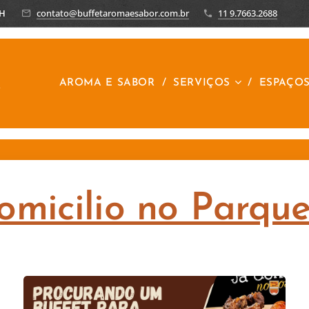
8H
contato@buffetaromaesabor.com.br
11 9.7663.2688
R
AROMA E SABOR
SERVIÇOS
ESPAÇO
omicilio no Parqu