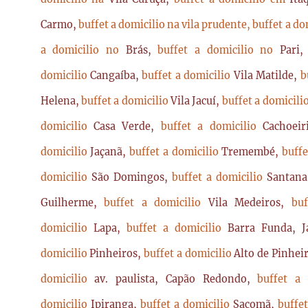
Carmo,
buffet a domicilio na vila prudente,
buffet a do
a domicilio no
Brás,
buffet a domicilio no
Pari
domicilio
Cangaíba,
buffet a domicilio
Vila Matilde,
b
Helena,
buffet a domicilio
Vila Jacuí,
buffet a domicili
domicilio
Casa Verde,
buffet a domicilio
Cachoei
domicilio
Jaçanã,
buffet a domicilio
Tremembé,
buffe
domicilio
São Domingos,
buffet a domicilio
Santan
Guilherme,
buffet a domicilio
Vila Medeiros,
bu
domicilio
Lapa,
buffet a domicilio
Barra Funda, 
domicilio
Pinheiros,
buffet a domicilio
Alto de Pinhei
domicilio
av. paulista, Capão Redondo,
buffet a
domicilio
Ipiranga,
buffet a domicilio
Sacomã,
buffe