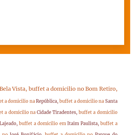
 Bela Vista, buffet a domicilio no Bom Retiro,
et a domicilio na
República,
buffet a domicilio na
Santa
et a domicilio na
Cidade Tiradentes,
buffet a domicilio
Lajeado,
buffet a domicilio em
Itaim Paulista,
buffet a
io no
José Bonifácio,
buffet a domicilio no
Parque do