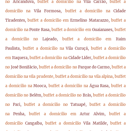
no
Aricanduva,
buffet a domicilio na
Vila Carrão,
buffet a
domicilio na
Vila Formosa,
buffet a domicilio na
Cidade
Tiradentes,
buffet a domicilio em
Ermelino Matarazzo,
buffet a
domicilio na
Ponte Rasa,
buffet a domicilio em
Guaianases,
buffet
a domicilio no
Lajeado,
buffet a domicilio em
Itaim
Paulista,
buffet a domicilio na
Vila Curuçá,
buffet a domicilio
em
Itaquera,
buffet a domicilio na
Cidade Líder,
buffet a domicilio
no
José Bonifácio,
buffet a domicilio no
Parque do Carmo,
buffet a
domicilio na vila prudente,
buffet a domicilio na vila alpina,
buffet
a domicilio na
Mooca,
buffet a domicilio na
Água Rasa,
buffet a
domicilio no
Belém,
buffet a domicilio no
Brás,
buffet a domicilio
no
Pari,
buffet a domicilio no
Tatuapé,
buffet a domicilio
na
Penha,
buffet a domicilio em
Artur Alvim,
buffet a
domicilio
Cangaíba,
buffet a domicilio
Vila Matilde,
buffet a