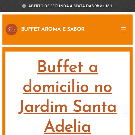
ABERTO DE SEGUNDA A SEXTA DAS 9h às 18H
BUFFET AROMA E SABOR
Buffet a
domicilio no
Jardim Santa
Adelia