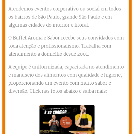
Atendemos eventos corporativo ou social em todos
os bairros de São Paulo, grande São Paulo e em
algumas cidades do interior e litoral.
O Buffet Aroma e Sabor recebe seus convidados com
toda atenção e profissionalismo. Trabalha com
atendimento a domicílio desde 2001.
A equipe é uniformizada, capacitada no atendimento
e manuseio dos alimentos com qualidade e higiene,
proporcionando um evento com muito sabor e
diversão. Click nas fotos abaixo e saiba mais: