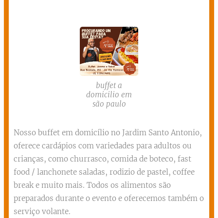
buffet a
domicilio em
são paulo
Nosso buffet em domicílio no Jardim Santo Antonio,
oferece cardápios com variedades para adultos ou
crianças, como churrasco, comida de boteco, fast
food / lanchonete saladas, rodizio de pastel, coffee
break e muito mais. Todos os alimentos são
preparados durante o evento e oferecemos também o
serviço volante.