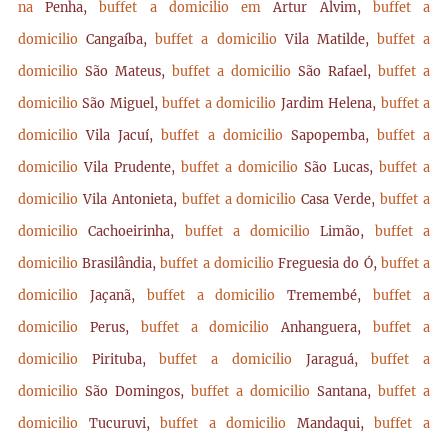
na
Penha,
buffet a domicilio em
Artur Alvim,
buffet a
domicilio
Cangaíba,
buffet a domicilio
Vila Matilde,
buffet a
domicilio
São Mateus,
buffet a domicilio
São Rafael,
buffet a
domicilio
São Miguel,
buffet a domicilio
Jardim Helena,
buffet a
domicilio
Vila Jacuí,
buffet a domicilio
Sapopemba,
buffet a
domicilio
Vila Prudente,
buffet a domicilio
São Lucas,
buffet a
domicilio
Vila Antonieta,
buffet a domicilio
Casa Verde,
buffet a
domicilio
Cachoeirinha,
buffet a domicilio
Limão,
buffet a
domicilio
Brasilândia,
buffet a domicilio
Freguesia do Ó,
buffet a
domicilio
Jaçanã,
buffet a domicilio
Tremembé,
buffet a
domicilio
Perus,
buffet a domicilio
Anhanguera,
buffet a
domicilio
Pirituba,
buffet a domicilio
Jaraguá,
buffet a
domicilio
São Domingos,
buffet a domicilio
Santana,
buffet a
domicilio
Tucuruvi,
buffet a domicilio
Mandaqui,
buffet a