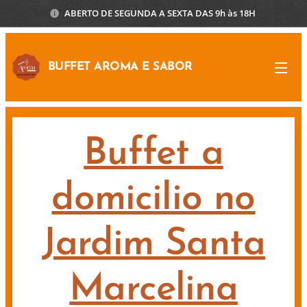
ABERTO DE SEGUNDA A SEXTA DAS 9h às 18H
BUFFET AROMA E SABOR
Buffet a
domicilio no
Jardim Santa
Marcelina