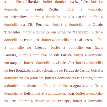
a domicilio na
Liberdade,
buffet a domicilio na
República,
buffet a
domicilio na
Santa Cecília,
buffet a domicilio
no
Aricanduva,
buffet a domicilio na
Vila Carrão,
buffet a
domicilio na
Vila Formosa,
buffet a domicilio na
Cidade
Tiradentes,
buffet a domicilio em
Ermelino Matarazzo,
buffet a
domicilio na
Ponte Rasa,
buffet a domicilio em
Guaianases,
buffet
a domicilio no
Lajeado,
buffet a domicilio em
Itaim
Paulista,
buffet a domicilio na
Vila Curuçá,
buffet a domicilio
em
Itaquera,
buffet a domicilio na
Cidade Líder,
buffet a domicilio
no
José Bonifácio,
buffet a domicilio no
Parque do Carmo,
buffet a
domicilio na vila prudente,
buffet a domicilio na vila alpina,
buffet
a domicilio na
Mooca,
buffet a domicilio na
Água Rasa,
buffet a
domicilio no
Belém,
buffet a domicilio no
Brás,
buffet a domicilio
no
Pari,
buffet a domicilio no
Tatuapé,
buffet a domicilio