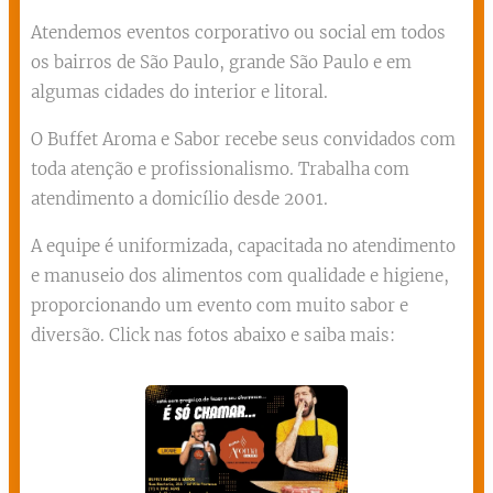
Atendemos eventos corporativo ou social em todos
os bairros de São Paulo, grande São Paulo e em
algumas cidades do interior e litoral.
O Buffet Aroma e Sabor recebe seus convidados com
toda atenção e profissionalismo. Trabalha com
atendimento a domicílio desde 2001.
A equipe é uniformizada, capacitada no atendimento
e manuseio dos alimentos com qualidade e higiene,
proporcionando um evento com muito sabor e
diversão. Click nas fotos abaixo e saiba mais: