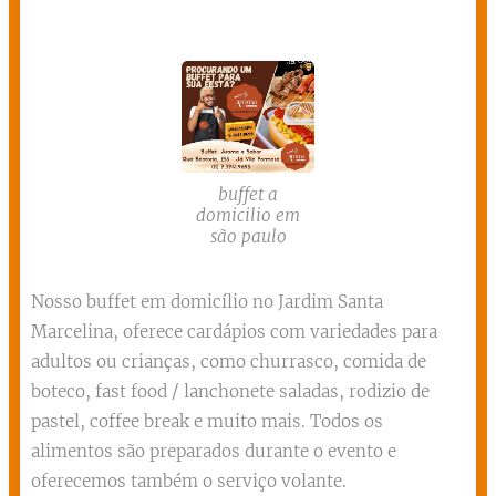
buffet a
domicilio em
são paulo
Nosso buffet em domicílio no Jardim Santa
Marcelina, oferece cardápios com variedades para
adultos ou crianças, como churrasco, comida de
boteco, fast food / lanchonete saladas, rodizio de
pastel, coffee break e muito mais. Todos os
alimentos são preparados durante o evento e
oferecemos também o serviço volante.