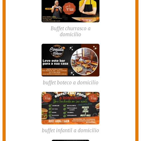
Buffet churrasco a
domicilio
buffet boteco a domicilio
buffet infantil a domicilio