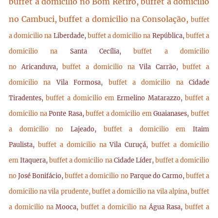
buffet a domicilio no Bom Retiro, buffet a domicilio
no Cambuci, buffet a domicilio na Consolação,
buffet
a domicilio na
Liberdade,
buffet a domicilio na
República,
buffet a
domicilio na
Santa Cecília,
buffet a domicilio
no
Aricanduva,
buffet a domicilio na
Vila Carrão,
buffet a
domicilio na
Vila Formosa,
buffet a domicilio na
Cidade
Tiradentes,
buffet a domicilio em
Ermelino Matarazzo,
buffet a
domicilio na
Ponte Rasa,
buffet a domicilio em
Guaianases,
buffet
a domicilio no
Lajeado,
buffet a domicilio em
Itaim
Paulista,
buffet a domicilio na
Vila Curuçá,
buffet a domicilio
em
Itaquera,
buffet a domicilio na
Cidade Líder,
buffet a domicilio
no
José Bonifácio,
buffet a domicilio no
Parque do Carmo,
buffet a
domicilio na vila prudente,
buffet a domicilio na vila alpina,
buffet
a domicilio na
Mooca,
buffet a domicilio na
Água Rasa,
buffet a