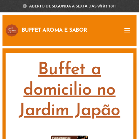
ABERTO DE SEGUNDA A SEXTA DAS 9h às 18H
BUFFET AROMA E SABOR
Buffet a
domicilio no
Jardim Japão