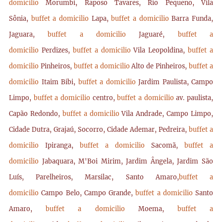
domicilio
Morumbi, Raposo Tavares, Rio Pequeno, Vila
Sônia,
buffet a domicilio
Lapa,
buffet a domicilio
Barra Funda,
Jaguara,
buffet a domicilio
Jaguaré,
buffet a
domicilio
Perdizes,
buffet a domicilio
Vila Leopoldina,
buffet a
domicilio
Pinheiros,
buffet a domicilio
Alto de Pinheiros,
buffet a
domicilio
Itaim Bibi,
buffet a domicilio
Jardim Paulista, Campo
Limpo,
buffet a domicilio
centro,
buffet a domicilio
av. paulista,
Capão Redondo,
buffet a domicilio
Vila Andrade, Campo Limpo,
Cidade Dutra, Grajaú, Socorro, Cidade Ademar, Pedreira,
buffet a
domicilio
Ipiranga,
buffet a domicilio
Sacomã,
buffet a
domicilio
Jabaquara, M'Boi Mirim, Jardim Ângela, Jardim São
Luís, Parelheiros, Marsilac, Santo Amaro,
buffet a
domicilio
Campo Belo, Campo Grande,
buffet a domicilio
Santo
Amaro,
buffet a domicilio
Moema,
buffet a