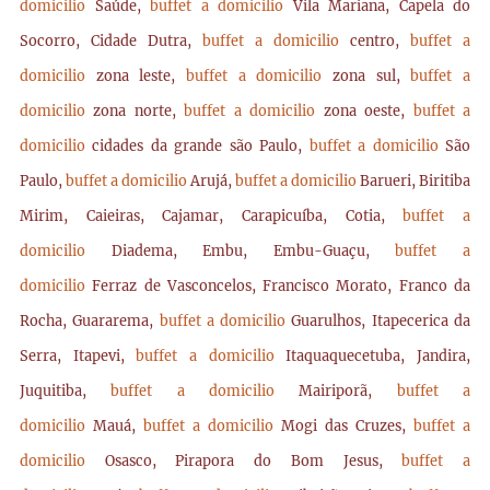
domicilio
Saúde,
buffet a domicilio
Vila Mariana, Capela do
Socorro, Cidade Dutra,
buffet a domicilio
centro,
buffet a
domicilio
zona leste,
buffet a domicilio
zona sul,
buffet a
domicilio
zona norte,
buffet a domicilio
zona oeste,
buffet a
domicilio
cidades da grande são Paulo,
buffet a domicilio
São
Paulo,
buffet a domicilio
Arujá,
buffet a domicilio
Barueri, Biritiba
Mirim, Caieiras, Cajamar, Carapicuíba, Cotia,
buffet a
domicilio
Diadema, Embu, Embu-Guaçu,
buffet a
domicilio
Ferraz de Vasconcelos, Francisco Morato, Franco da
Rocha, Guararema,
buffet a domicilio
Guarulhos, Itapecerica da
Serra, Itapevi,
buffet a domicilio
Itaquaquecetuba, Jandira,
Juquitiba,
buffet a domicilio
Mairiporã,
buffet a
domicilio
Mauá,
buffet a domicilio
Mogi das Cruzes,
buffet a
domicilio
Osasco, Pirapora do Bom Jesus,
buffet a