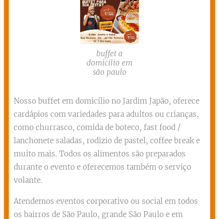
buffet a
domicilio em
são paulo
Nosso buffet em domicílio no Jardim Japão, oferece
cardápios com variedades para adultos ou crianças,
como churrasco, comida de boteco, fast food /
lanchonete saladas, rodizio de pastel, coffee break e
muito mais. Todos os alimentos são preparados
durante o evento e oferecemos também o serviço
volante.
Atendemos eventos corporativo ou social em todos
os bairros de São Paulo, grande São Paulo e em