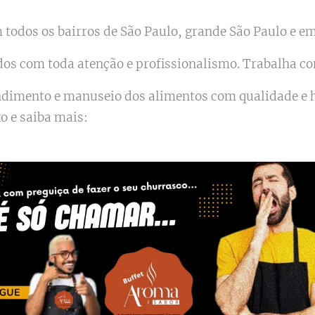
todos os bairros de São Paulo, grande São Paulo e em 
dos com toda atenção e profissionalismo. Trabalha c
endimento e manuseio dos alimentos com qualidade e
xo e saiba mais: