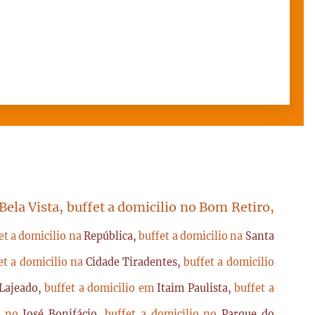
 Bela Vista, buffet a domicilio no Bom Retiro,
et a domicilio na
República,
buffet a domicilio na
Santa
et a domicilio na
Cidade Tiradentes,
buffet a domicilio
Lajeado,
buffet a domicilio em
Itaim Paulista,
buffet a
io no
José Bonifácio,
buffet a domicilio no
Parque do