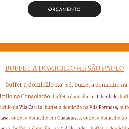
ORÇAMENTO
BUFFET A DOMICILIO em SÃO PAULO
 : buffet a domicilio na
Sé, buffet a domicilio na
icilio na Consolação,
buffet a domicilio na
Liberdade,
buff
micilio na
Vila Carrão,
buffet a domicilio na
Vila Formosa,
buff
Rasa,
buffet a domicilio em
Guaianases,
buffet a domicilio no
quera,
buffet a domicilio na
Cidade Líder,
buffet a domicil