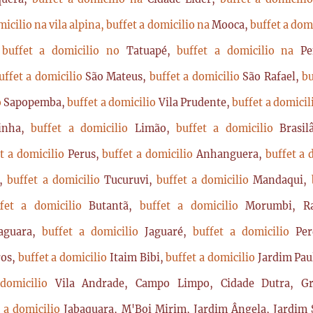
micilio na vila alpina,
buffet a domicilio na
Mooca,
buffet a dom
,
buffet a domicilio no
Tatuapé,
buffet a domicilio na
P
uffet a domicilio
São Mateus,
buffet a domicilio
São Rafael,
bu
o
Sapopemba,
buffet a domicilio
Vila Prudente,
buffet a domici
rinha,
buffet a domicilio
Limão,
buffet a domicilio
Brasi
t a domicilio
Perus,
buffet a domicilio
Anhanguera,
buffet a 
a,
buffet a domicilio
Tucuruvi,
buffet a domicilio
Mandaqui,
ffet a domicilio
Butantã,
buffet a domicilio
Morumbi, Ra
Jaguara,
buffet a domicilio
Jaguaré,
buffet a domicilio
Per
ros,
buffet a domicilio
Itaim Bibi,
buffet a domicilio
Jardim Pau
 domicilio
Vila Andrade, Campo Limpo, Cidade Dutra, Gr
t a domicilio
Jabaquara, M'Boi Mirim, Jardim Ângela, Jardim S