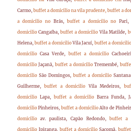
Carmo,
buffet a domicilio na vila prudente,
buffet a do
a domicilio no
Brás,
buffet a domicilio no
Pari
domicilio
Cangaíba,
buffet a domicilio
Vila Matilde,
b
Helena,
buffet a domicilio
Vila Jacuí,
buffet a domicili
domicilio
Casa Verde,
buffet a domicilio
Cachoei
domicilio
Jaçanã,
buffet a domicilio
Tremembé,
buffe
domicilio
São Domingos,
buffet a domicilio
Santan
Guilherme,
buffet a domicilio
Vila Medeiros,
bu
domicilio
Lapa,
buffet a domicilio
Barra Funda, 
domicilio
Pinheiros,
buffet a domicilio
Alto de Pinhei
domicilio
av. paulista, Capão Redondo,
buffet a
domicilio
Ipiranga,
buffet a domicilio
Sacomã,
buffe