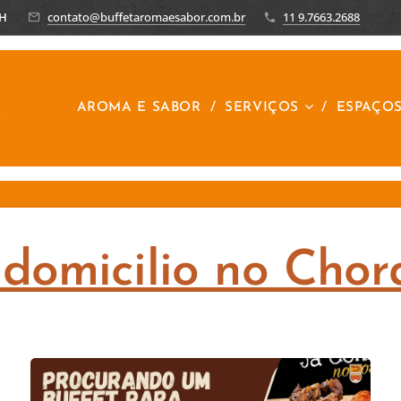
8H
contato@buffetaromaesabor.com.br
11 9.7663.2688
R
AROMA E SABOR
SERVIÇOS
ESPAÇO
 domicilio no Cho