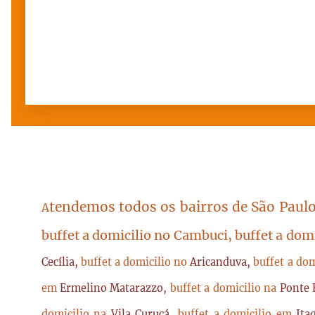
tendemos todos os bairros de São Paulo
A
buffet a domicilio no Cambuci, buffet a dom
Cecília,
buffet a domicilio no
Aricanduva,
buffet a do
em
Ermelino Matarazzo,
buffet a domicilio na
Ponte 
domicilio na
Vila Curuçá,
buffet a domicilio em
Ita