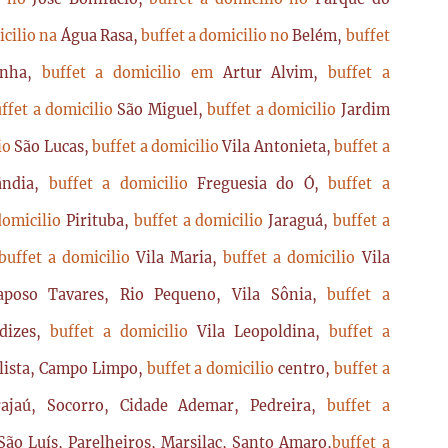
icilio na
Água Rasa,
buffet a domicilio no
Belém,
buffet
enha,
buffet a domicilio em
Artur Alvim,
buffet a
ffet a domicilio
São Miguel,
buffet a domicilio
Jardim
lio
São Lucas,
buffet a domicilio
Vila Antonieta,
buffet a
lândia,
buffet a domicilio
Freguesia do Ó,
buffet a
domicilio
Pirituba,
buffet a domicilio
Jaraguá,
buffet a
buffet a domicilio
Vila Maria,
buffet a domicilio
Vila
poso Tavares, Rio Pequeno, Vila Sônia,
buffet a
dizes,
buffet a domicilio
Vila Leopoldina,
buffet a
lista, Campo Limpo,
buffet a domicilio
centro,
buffet a
ajaú, Socorro, Cidade Ademar, Pedreira,
buffet a
ão Luís, Parelheiros, Marsilac, Santo Amaro,
buffet a