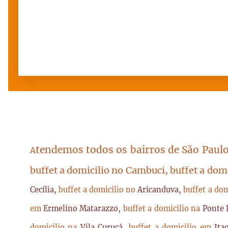
tendemos todos os bairros de São Paulo
A
buffet a domicilio no Cambuci, buffet a dom
Cecília,
buffet a domicilio no
Aricanduva,
buffet a do
em
Ermelino Matarazzo,
buffet a domicilio na
Ponte 
domicilio na
Vila Curuçá,
buffet a domicilio em
Ita