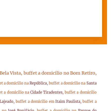
 Bela Vista, buffet a domicilio no Bom Retiro,
et a domicilio na
República,
buffet a domicilio na
Santa
et a domicilio na
Cidade Tiradentes,
buffet a domicilio
Lajeado,
buffet a domicilio em
Itaim Paulista,
buffet a
io no
José Bonifácio,
buffet a domicilio no
Parque do