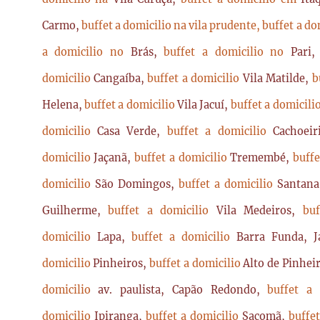
Carmo,
buffet a domicilio na vila prudente,
buffet a do
a domicilio no
Brás,
buffet a domicilio no
Pari
domicilio
Cangaíba,
buffet a domicilio
Vila Matilde,
b
Helena,
buffet a domicilio
Vila Jacuí,
buffet a domicili
domicilio
Casa Verde,
buffet a domicilio
Cachoei
domicilio
Jaçanã,
buffet a domicilio
Tremembé,
buffe
domicilio
São Domingos,
buffet a domicilio
Santan
Guilherme,
buffet a domicilio
Vila Medeiros,
bu
domicilio
Lapa,
buffet a domicilio
Barra Funda, 
domicilio
Pinheiros,
buffet a domicilio
Alto de Pinhei
domicilio
av. paulista, Capão Redondo,
buffet a
domicilio
Ipiranga,
buffet a domicilio
Sacomã,
buffe