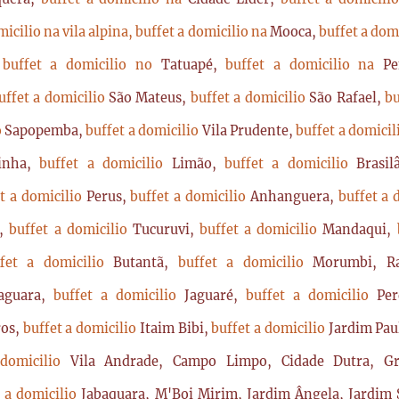
micilio na vila alpina,
buffet a domicilio na
Mooca,
buffet a dom
,
buffet a domicilio no
Tatuapé,
buffet a domicilio na
P
uffet a domicilio
São Mateus,
buffet a domicilio
São Rafael,
bu
o
Sapopemba,
buffet a domicilio
Vila Prudente,
buffet a domici
rinha,
buffet a domicilio
Limão,
buffet a domicilio
Brasi
t a domicilio
Perus,
buffet a domicilio
Anhanguera,
buffet a 
a,
buffet a domicilio
Tucuruvi,
buffet a domicilio
Mandaqui,
ffet a domicilio
Butantã,
buffet a domicilio
Morumbi, Ra
Jaguara,
buffet a domicilio
Jaguaré,
buffet a domicilio
Per
ros,
buffet a domicilio
Itaim Bibi,
buffet a domicilio
Jardim Pau
 domicilio
Vila Andrade, Campo Limpo, Cidade Dutra, Gr
t a domicilio
Jabaquara, M'Boi Mirim, Jardim Ângela, Jardim S