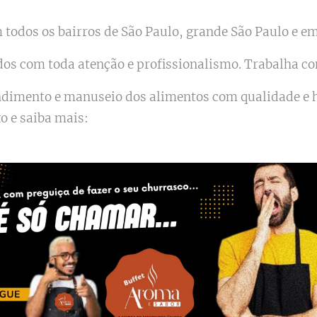
todos os bairros de São Paulo, grande São Paulo e em 
dos com toda atenção e profissionalismo. Trabalha c
endimento e manuseio dos alimentos com qualidade e
xo e saiba mais: