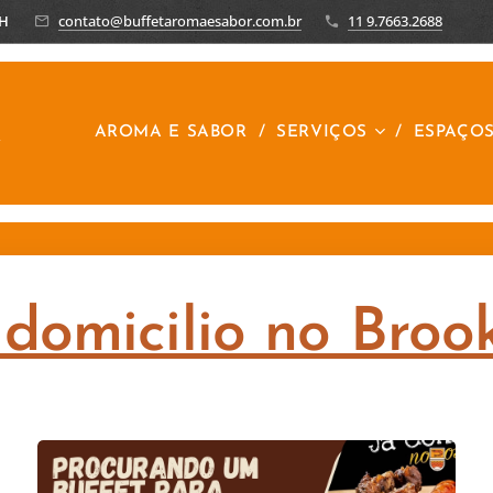
8H
contato@buffetaromaesabor.com.br
11 9.7663.2688
R
AROMA E SABOR
SERVIÇOS
ESPAÇO
 domicilio no Broo