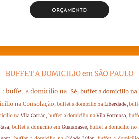
ORÇAMENTO
BUFFET A DOMICILIO em SÃO PAULO
 : buffet a domicilio na
Sé, buffet a domicilio na
icilio na Consolação,
buffet a domicilio na
Liberdade,
buff
micilio na
Vila Carrão,
buffet a domicilio na
Vila Formosa,
buff
Rasa,
buffet a domicilio em
Guaianases,
buffet a domicilio no
quera,
buffet a domicilio na
Cidade Líder,
buffet a domicil