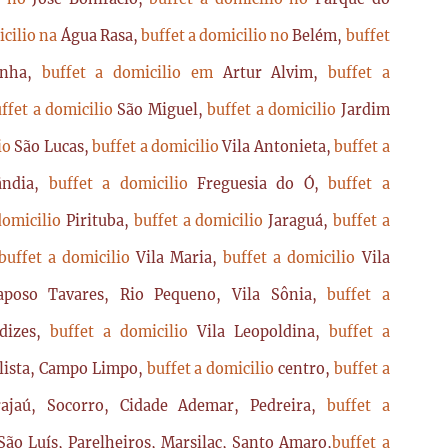
icilio na
Água Rasa,
buffet a domicilio no
Belém,
buffet
enha,
buffet a domicilio em
Artur Alvim,
buffet a
ffet a domicilio
São Miguel,
buffet a domicilio
Jardim
lio
São Lucas,
buffet a domicilio
Vila Antonieta,
buffet a
lândia,
buffet a domicilio
Freguesia do Ó,
buffet a
domicilio
Pirituba,
buffet a domicilio
Jaraguá,
buffet a
buffet a domicilio
Vila Maria,
buffet a domicilio
Vila
poso Tavares, Rio Pequeno, Vila Sônia,
buffet a
dizes,
buffet a domicilio
Vila Leopoldina,
buffet a
lista, Campo Limpo,
buffet a domicilio
centro,
buffet a
ajaú, Socorro, Cidade Ademar, Pedreira,
buffet a
ão Luís, Parelheiros, Marsilac, Santo Amaro,
buffet a