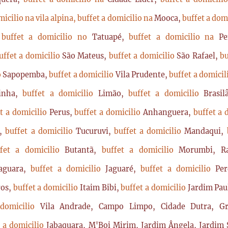
micilio na vila alpina,
buffet a domicilio na
Mooca,
buffet a dom
,
buffet a domicilio no
Tatuapé,
buffet a domicilio na
P
uffet a domicilio
São Mateus,
buffet a domicilio
São Rafael,
bu
o
Sapopemba,
buffet a domicilio
Vila Prudente,
buffet a domici
rinha,
buffet a domicilio
Limão,
buffet a domicilio
Brasi
t a domicilio
Perus,
buffet a domicilio
Anhanguera,
buffet a 
a,
buffet a domicilio
Tucuruvi,
buffet a domicilio
Mandaqui,
ffet a domicilio
Butantã,
buffet a domicilio
Morumbi, Ra
Jaguara,
buffet a domicilio
Jaguaré,
buffet a domicilio
Per
ros,
buffet a domicilio
Itaim Bibi,
buffet a domicilio
Jardim Pau
 domicilio
Vila Andrade, Campo Limpo, Cidade Dutra, Gr
t a domicilio
Jabaquara, M'Boi Mirim, Jardim Ângela, Jardim S