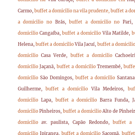
Carmo,
buffet a domicilio na vila prudente,
buffet a do
a domicilio no
Brás,
buffet a domicilio no
Pari
domicilio
Cangaíba,
buffet a domicilio
Vila Matilde,
b
Helena,
buffet a domicilio
Vila Jacuí,
buffet a domicili
domicilio
Casa Verde,
buffet a domicilio
Cachoei
domicilio
Jaçanã,
buffet a domicilio
Tremembé,
buffe
domicilio
São Domingos,
buffet a domicilio
Santan
Guilherme,
buffet a domicilio
Vila Medeiros,
bu
domicilio
Lapa,
buffet a domicilio
Barra Funda, 
domicilio
Pinheiros,
buffet a domicilio
Alto de Pinhei
domicilio
av. paulista, Capão Redondo,
buffet a
domicilio
Ipiranga,
buffet a domicilio
Sacomã,
buffe