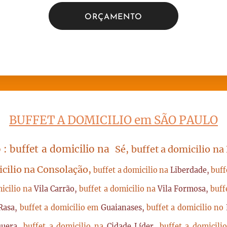
ORÇAMENTO
BUFFET A DOMICILIO em SÃO PAULO
 : buffet a domicilio na
Sé, buffet a domicilio na
icilio na Consolação,
buffet a domicilio na
Liberdade,
buff
micilio na
Vila Carrão,
buffet a domicilio na
Vila Formosa,
buff
Rasa,
buffet a domicilio em
Guaianases,
buffet a domicilio no
quera,
buffet a domicilio na
Cidade Líder,
buffet a domicil