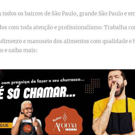
todos os bairros de São Paulo, grande São Paulo e em 
dos com toda atenção e profissionalismo. Trabalha c
endimento e manuseio dos alimentos com qualidade e
xo e saiba mais: