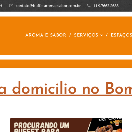
8H
contato@buffetaromaesabor.com.br
11 9.7663.2688
R
AROMA E SABOR
SERVIÇOS
ESPAÇO
a domicilio no Bo