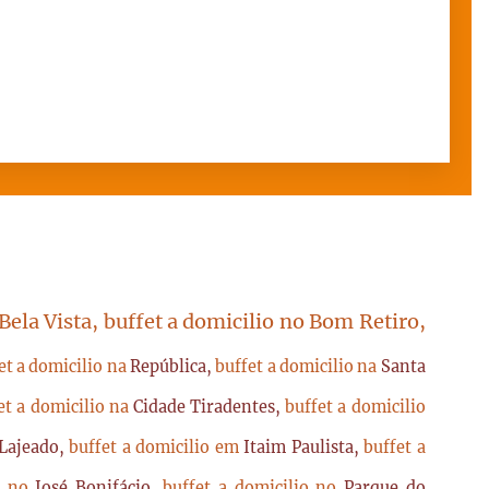
 Bela Vista, buffet a domicilio no Bom Retiro,
et a domicilio na
República,
buffet a domicilio na
Santa
et a domicilio na
Cidade Tiradentes,
buffet a domicilio
Lajeado,
buffet a domicilio em
Itaim Paulista,
buffet a
io no
José Bonifácio,
buffet a domicilio no
Parque do