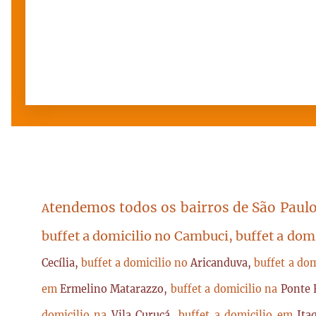
tendemos todos os bairros de São Paulo
A
buffet a domicilio no Cambuci, buffet a dom
Cecília,
buffet a domicilio no
Aricanduva,
buffet a do
em
Ermelino Matarazzo,
buffet a domicilio na
Ponte 
domicilio na
Vila Curuçá,
buffet a domicilio em
Ita