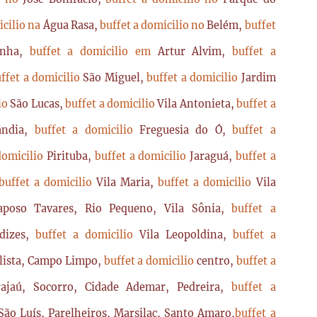
icilio na
Água Rasa,
buffet a domicilio no
Belém,
buffet
enha,
buffet a domicilio em
Artur Alvim,
buffet a
ffet a domicilio
São Miguel,
buffet a domicilio
Jardim
lio
São Lucas,
buffet a domicilio
Vila Antonieta,
buffet a
lândia,
buffet a domicilio
Freguesia do Ó,
buffet a
domicilio
Pirituba,
buffet a domicilio
Jaraguá,
buffet a
buffet a domicilio
Vila Maria,
buffet a domicilio
Vila
poso Tavares, Rio Pequeno, Vila Sônia,
buffet a
dizes,
buffet a domicilio
Vila Leopoldina,
buffet a
lista, Campo Limpo,
buffet a domicilio
centro,
buffet a
ajaú, Socorro, Cidade Ademar, Pedreira,
buffet a
ão Luís, Parelheiros, Marsilac, Santo Amaro,
buffet a