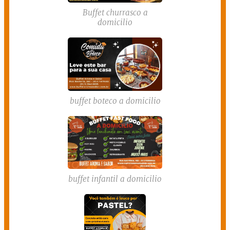
Buffet churrasco a
domicilio
buffet boteco a domicilio
buffet infantil a domicilio