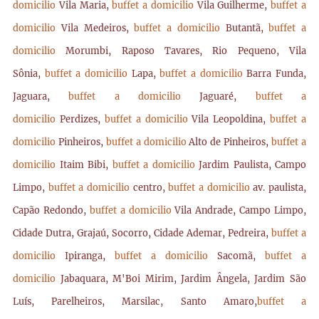
domicilio
Vila Maria,
buffet a domicilio
Vila Guilherme,
buffet a
domicilio
Vila Medeiros,
buffet a domicilio
Butantã,
buffet a
domicilio
Morumbi, Raposo Tavares, Rio Pequeno, Vila
Sônia,
buffet a domicilio
Lapa,
buffet a domicilio
Barra Funda,
Jaguara,
buffet a domicilio
Jaguaré,
buffet a
domicilio
Perdizes,
buffet a domicilio
Vila Leopoldina,
buffet a
domicilio
Pinheiros,
buffet a domicilio
Alto de Pinheiros,
buffet a
domicilio
Itaim Bibi,
buffet a domicilio
Jardim Paulista, Campo
Limpo,
buffet a domicilio
centro,
buffet a domicilio
av. paulista,
Capão Redondo,
buffet a domicilio
Vila Andrade, Campo Limpo,
Cidade Dutra, Grajaú, Socorro, Cidade Ademar, Pedreira,
buffet a
domicilio
Ipiranga,
buffet a domicilio
Sacomã,
buffet a
domicilio
Jabaquara, M'Boi Mirim, Jardim Ângela, Jardim São
Luís, Parelheiros, Marsilac, Santo Amaro,
buffet a