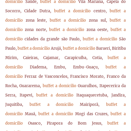
domicilio
Saúde,
buffet a domicilio
Vila Mariana, Capela do
Socorro, Cidade Dutra,
buffet a domicilio
centro,
buffet a
domicilio
zona leste,
buffet a domicilio
zona sul,
buffet a
domicilio
zona norte,
buffet a domicilio
zona oeste,
buffet a
domicilio
cidades da grande são Paulo,
buffet a domicilio
São
Paulo,
buffet a domicilio
Arujá,
buffet a domicilio
Barueri, Biritiba
Mirim, Caieiras, Cajamar, Carapicuíba, Cotia,
buffet a
domicilio
Diadema, Embu, Embu-Guaçu,
buffet a
domicilio
Ferraz de Vasconcelos, Francisco Morato, Franco da
Rocha, Guararema,
buffet a domicilio
Guarulhos, Itapecerica da
Serra, Itapevi,
buffet a domicilio
Itaquaquecetuba, Jandira,
Juquitiba,
buffet a domicilio
Mairiporã,
buffet a
domicilio
Mauá,
buffet a domicilio
Mogi das Cruzes,
buffet a
domicilio
Osasco, Pirapora do Bom Jesus,
buffet a