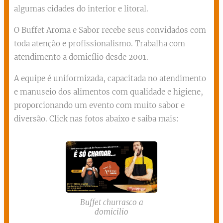
algumas cidades do interior e litoral.
O Buffet Aroma e Sabor recebe seus convidados com
toda atenção e profissionalismo. Trabalha com
atendimento a domicílio desde 2001.
A equipe é uniformizada, capacitada no atendimento
e manuseio dos alimentos com qualidade e higiene,
proporcionando um evento com muito sabor e
diversão. Click nas fotos abaixo e saiba mais:
Buffet churrasco a
domicilio