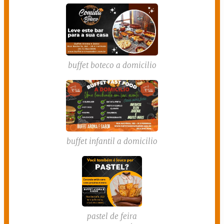
buffet boteco a domicilio
buffet infantil a domicilio
pastel de feira