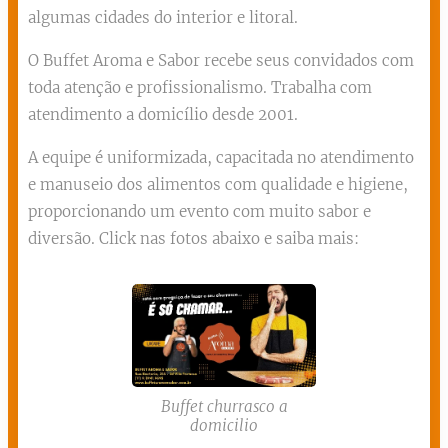
algumas cidades do interior e litoral.
O Buffet Aroma e Sabor recebe seus convidados com
toda atenção e profissionalismo. Trabalha com
atendimento a domicílio desde 2001.
A equipe é uniformizada, capacitada no atendimento
e manuseio dos alimentos com qualidade e higiene,
proporcionando um evento com muito sabor e
diversão. Click nas fotos abaixo e saiba mais:
Buffet churrasco a
domicilio