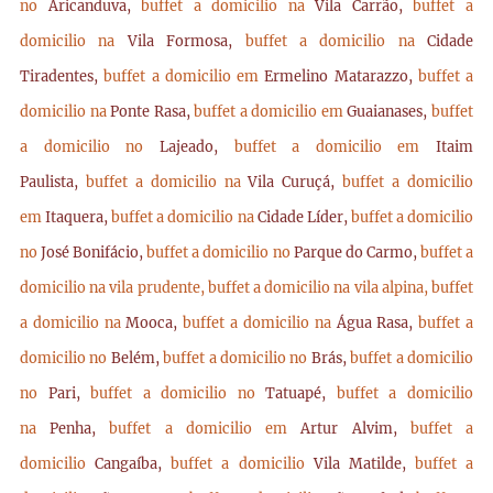
no
Aricanduva,
buffet a domicilio na
Vila Carrão,
buffet a
domicilio na
Vila Formosa,
buffet a domicilio na
Cidade
Tiradentes,
buffet a domicilio em
Ermelino Matarazzo,
buffet a
domicilio na
Ponte Rasa,
buffet a domicilio em
Guaianases,
buffet
a domicilio no
Lajeado,
buffet a domicilio em
Itaim
Paulista,
buffet a domicilio na
Vila Curuçá,
buffet a domicilio
em
Itaquera,
buffet a domicilio na
Cidade Líder,
buffet a domicilio
no
José Bonifácio,
buffet a domicilio no
Parque do Carmo,
buffet a
domicilio na vila prudente,
buffet a domicilio na vila alpina,
buffet
a domicilio na
Mooca,
buffet a domicilio na
Água Rasa,
buffet a
domicilio no
Belém,
buffet a domicilio no
Brás,
buffet a domicilio
no
Pari,
buffet a domicilio no
Tatuapé,
buffet a domicilio
na
Penha,
buffet a domicilio em
Artur Alvim,
buffet a
domicilio
Cangaíba,
buffet a domicilio
Vila Matilde,
buffet a