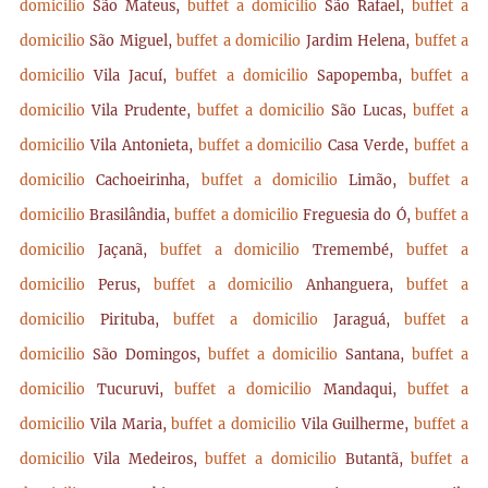
domicilio
São Mateus,
buffet a domicilio
São Rafael,
buffet a
domicilio
São Miguel,
buffet a domicilio
Jardim Helena,
buffet a
domicilio
Vila Jacuí,
buffet a domicilio
Sapopemba,
buffet a
domicilio
Vila Prudente,
buffet a domicilio
São Lucas,
buffet a
domicilio
Vila Antonieta,
buffet a domicilio
Casa Verde,
buffet a
domicilio
Cachoeirinha,
buffet a domicilio
Limão,
buffet a
domicilio
Brasilândia,
buffet a domicilio
Freguesia do Ó,
buffet a
domicilio
Jaçanã,
buffet a domicilio
Tremembé,
buffet a
domicilio
Perus,
buffet a domicilio
Anhanguera,
buffet a
domicilio
Pirituba,
buffet a domicilio
Jaraguá,
buffet a
domicilio
São Domingos,
buffet a domicilio
Santana,
buffet a
domicilio
Tucuruvi,
buffet a domicilio
Mandaqui,
buffet a
domicilio
Vila Maria,
buffet a domicilio
Vila Guilherme,
buffet a
domicilio
Vila Medeiros,
buffet a domicilio
Butantã,
buffet a