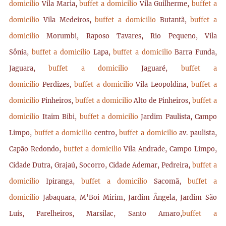
domicilio
Vila Maria,
buffet a domicilio
Vila Guilherme,
buffet a
domicilio
Vila Medeiros,
buffet a domicilio
Butantã,
buffet a
domicilio
Morumbi, Raposo Tavares, Rio Pequeno, Vila
Sônia,
buffet a domicilio
Lapa,
buffet a domicilio
Barra Funda,
Jaguara,
buffet a domicilio
Jaguaré,
buffet a
domicilio
Perdizes,
buffet a domicilio
Vila Leopoldina,
buffet a
domicilio
Pinheiros,
buffet a domicilio
Alto de Pinheiros,
buffet a
domicilio
Itaim Bibi,
buffet a domicilio
Jardim Paulista, Campo
Limpo,
buffet a domicilio
centro,
buffet a domicilio
av. paulista,
Capão Redondo,
buffet a domicilio
Vila Andrade, Campo Limpo,
Cidade Dutra, Grajaú, Socorro, Cidade Ademar, Pedreira,
buffet a
domicilio
Ipiranga,
buffet a domicilio
Sacomã,
buffet a
domicilio
Jabaquara, M'Boi Mirim, Jardim Ângela, Jardim São
Luís, Parelheiros, Marsilac, Santo Amaro,
buffet a