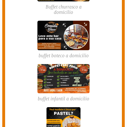
Buffet churrasco a
domicilio
buffet boteco a domicilio
buffet infantil a domicilio