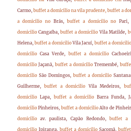
Carmo,
buffet a domicilio na vila prudente,
buffet a do
a domicilio no
Brás,
buffet a domicilio no
Pari
domicilio
Cangaíba,
buffet a domicilio
Vila Matilde,
b
Helena,
buffet a domicilio
Vila Jacuí,
buffet a domicili
domicilio
Casa Verde,
buffet a domicilio
Cachoei
domicilio
Jaçanã,
buffet a domicilio
Tremembé,
buffe
domicilio
São Domingos,
buffet a domicilio
Santan
Guilherme,
buffet a domicilio
Vila Medeiros,
bu
domicilio
Lapa,
buffet a domicilio
Barra Funda, 
domicilio
Pinheiros,
buffet a domicilio
Alto de Pinhei
domicilio
av. paulista, Capão Redondo,
buffet a
domicilio
Ipiranga,
buffet a domicilio
Sacomã,
buffe