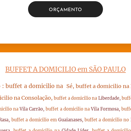
ORÇAMENTO
BUFFET A DOMICILIO em SÃO PAULO
 : buffet a domicilio na
Sé, buffet a domicilio na
icilio na Consolação,
buffet a domicilio na
Liberdade,
buff
micilio na
Vila Carrão,
buffet a domicilio na
Vila Formosa,
buff
Rasa,
buffet a domicilio em
Guaianases,
buffet a domicilio no
quera,
buffet a domicilio na
Cidade Líder,
buffet a domicil