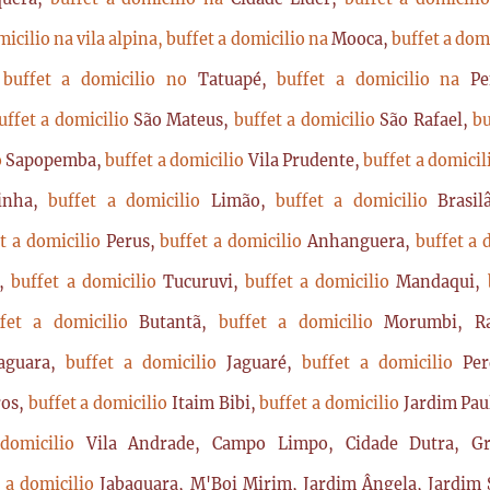
micilio na vila alpina,
buffet a domicilio na
Mooca,
buffet a dom
,
buffet a domicilio no
Tatuapé,
buffet a domicilio na
P
uffet a domicilio
São Mateus,
buffet a domicilio
São Rafael,
bu
o
Sapopemba,
buffet a domicilio
Vila Prudente,
buffet a domici
rinha,
buffet a domicilio
Limão,
buffet a domicilio
Brasi
t a domicilio
Perus,
buffet a domicilio
Anhanguera,
buffet a 
a,
buffet a domicilio
Tucuruvi,
buffet a domicilio
Mandaqui,
ffet a domicilio
Butantã,
buffet a domicilio
Morumbi, Ra
Jaguara,
buffet a domicilio
Jaguaré,
buffet a domicilio
Per
ros,
buffet a domicilio
Itaim Bibi,
buffet a domicilio
Jardim Pau
 domicilio
Vila Andrade, Campo Limpo, Cidade Dutra, Gr
t a domicilio
Jabaquara, M'Boi Mirim, Jardim Ângela, Jardim S