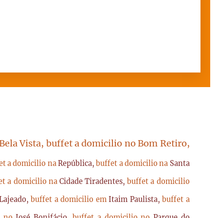
 Bela Vista, buffet a domicilio no Bom Retiro,
et a domicilio na
República,
buffet a domicilio na
Santa
et a domicilio na
Cidade Tiradentes,
buffet a domicilio
Lajeado,
buffet a domicilio em
Itaim Paulista,
buffet a
io no
José Bonifácio,
buffet a domicilio no
Parque do