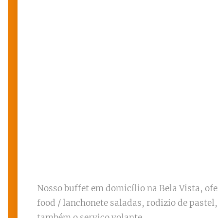
Nosso buffet em domicílio na Bela Vista, of
food / lanchonete saladas, rodizio de paste
também o serviço volante.