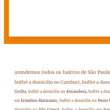
tendemos todos os bairros de São Paulo
A
buffet a domicilio no Cambuci, buffet a dom
Cecília,
buffet a domicilio no
Aricanduva,
buffet a do
em
Ermelino Matarazzo,
buffet a domicilio na
Ponte 
domicilio na
Vila Curuçá,
buffet a domicilio em
Ita