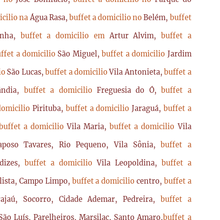
icilio na
Água Rasa,
buffet a domicilio no
Belém,
buffet
enha,
buffet a domicilio em
Artur Alvim,
buffet a
ffet a domicilio
São Miguel,
buffet a domicilio
Jardim
lio
São Lucas,
buffet a domicilio
Vila Antonieta,
buffet a
lândia,
buffet a domicilio
Freguesia do Ó,
buffet a
domicilio
Pirituba,
buffet a domicilio
Jaraguá,
buffet a
buffet a domicilio
Vila Maria,
buffet a domicilio
Vila
poso Tavares, Rio Pequeno, Vila Sônia,
buffet a
dizes,
buffet a domicilio
Vila Leopoldina,
buffet a
lista, Campo Limpo,
buffet a domicilio
centro,
buffet a
ajaú, Socorro, Cidade Ademar, Pedreira,
buffet a
ão Luís, Parelheiros, Marsilac, Santo Amaro,
buffet a