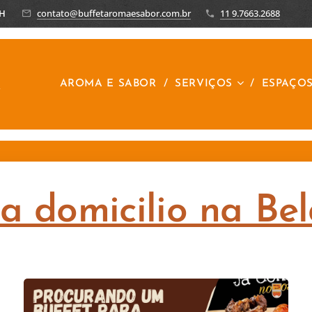
8H
contato@buffetaromaesabor.com.br
11 9.7663.2688
R
AROMA E SABOR
SERVIÇOS
ESPAÇO
 a domicilio na Bel