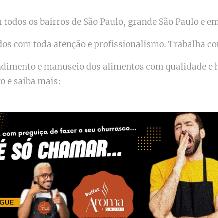
todos os bairros de São Paulo, grande São Paulo e em 
dos com toda atenção e profissionalismo. Trabalha c
endimento e manuseio dos alimentos com qualidade e
xo e saiba mais: