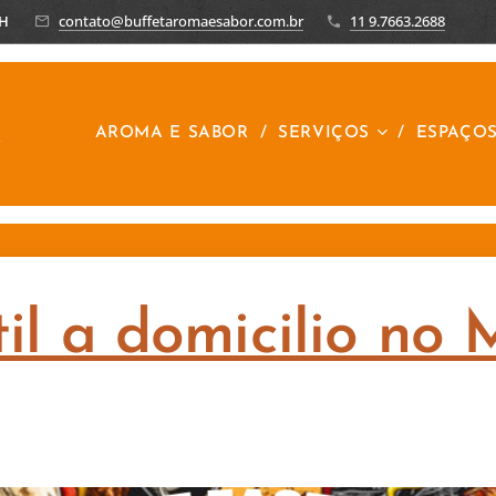
8H
contato@buffetaromaesabor.com.br
11 9.7663.2688
R
AROMA E SABOR
SERVIÇOS
ESPAÇO
til a domicilio no