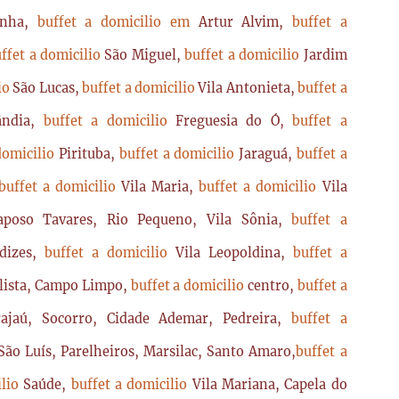
enha,
buffet a domicilio em
Artur Alvim,
buffet a
ffet a domicilio
São Miguel,
buffet a domicilio
Jardim
lio
São Lucas,
buffet a domicilio
Vila Antonieta,
buffet a
lândia,
buffet a domicilio
Freguesia do Ó,
buffet a
domicilio
Pirituba,
buffet a domicilio
Jaraguá,
buffet a
buffet a domicilio
Vila Maria,
buffet a domicilio
Vila
poso Tavares, Rio Pequeno, Vila Sônia,
buffet a
dizes,
buffet a domicilio
Vila Leopoldina,
buffet a
lista, Campo Limpo,
buffet a domicilio
centro,
buffet a
ajaú, Socorro, Cidade Ademar, Pedreira,
buffet a
ão Luís, Parelheiros, Marsilac, Santo Amaro,
buffet a
ilio
Saúde,
buffet a domicilio
Vila Mariana, Capela do