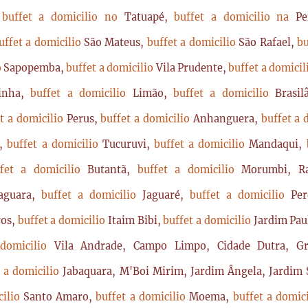
,
buffet a domicilio no
Tatuapé,
buffet a domicilio na
P
uffet a domicilio
São Mateus,
buffet a domicilio
São Rafael,
bu
o
Sapopemba,
buffet a domicilio
Vila Prudente,
buffet a domici
rinha,
buffet a domicilio
Limão,
buffet a domicilio
Brasi
t a domicilio
Perus,
buffet a domicilio
Anhanguera,
buffet a 
a,
buffet a domicilio
Tucuruvi,
buffet a domicilio
Mandaqui,
ffet a domicilio
Butantã,
buffet a domicilio
Morumbi, Ra
Jaguara,
buffet a domicilio
Jaguaré,
buffet a domicilio
Per
ros,
buffet a domicilio
Itaim Bibi,
buffet a domicilio
Jardim Pau
 domicilio
Vila Andrade, Campo Limpo, Cidade Dutra, Gr
t a domicilio
Jabaquara, M'Boi Mirim, Jardim Ângela, Jardim S
cilio
Santo Amaro,
buffet a domicilio
Moema,
buffet a domic