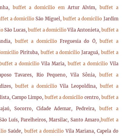
enha,
buffet a domicilio em
Artur Alvim,
buffet a
ffet a domicilio
São Miguel,
buffet a domicilio
Jardim
lio
São Lucas,
buffet a domicilio
Vila Antonieta,
buffet a
lândia,
buffet a domicilio
Freguesia do Ó,
buffet a
domicilio
Pirituba,
buffet a domicilio
Jaraguá,
buffet a
buffet a domicilio
Vila Maria,
buffet a domicilio
Vila
poso Tavares, Rio Pequeno, Vila Sônia,
buffet a
dizes,
buffet a domicilio
Vila Leopoldina,
buffet a
lista, Campo Limpo,
buffet a domicilio
centro,
buffet a
ajaú, Socorro, Cidade Ademar, Pedreira,
buffet a
ão Luís, Parelheiros, Marsilac, Santo Amaro,
buffet a
ilio
Saúde,
buffet a domicilio
Vila Mariana, Capela do