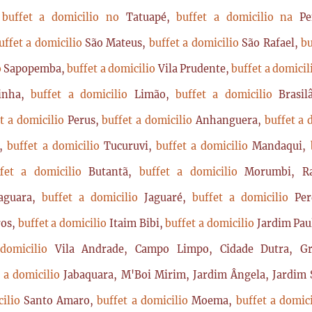
,
buffet a domicilio no
Tatuapé,
buffet a domicilio na
P
uffet a domicilio
São Mateus,
buffet a domicilio
São Rafael,
bu
o
Sapopemba,
buffet a domicilio
Vila Prudente,
buffet a domici
rinha,
buffet a domicilio
Limão,
buffet a domicilio
Brasi
t a domicilio
Perus,
buffet a domicilio
Anhanguera,
buffet a 
a,
buffet a domicilio
Tucuruvi,
buffet a domicilio
Mandaqui,
ffet a domicilio
Butantã,
buffet a domicilio
Morumbi, Ra
Jaguara,
buffet a domicilio
Jaguaré,
buffet a domicilio
Per
ros,
buffet a domicilio
Itaim Bibi,
buffet a domicilio
Jardim Pau
 domicilio
Vila Andrade, Campo Limpo, Cidade Dutra, Gr
t a domicilio
Jabaquara, M'Boi Mirim, Jardim Ângela, Jardim S
cilio
Santo Amaro,
buffet a domicilio
Moema,
buffet a domic