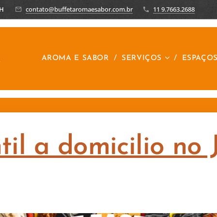
8H
contato@buffetaromaesabor.com.br
11 9.7663.2688
R
AROMA E SABOR
SERVIÇOS
ESPAÇO
til a domicilio no 