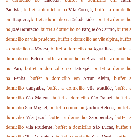
a domicilio no
Lajeado,
buffet a domicilio em
Itaim
Paulista,
buffet a domicilio na
Vila Curuçá,
buffet a domicilio
em
Itaquera,
buffet a domicilio na
Cidade Líder,
buffet a domicilio
no
José Bonifácio,
buffet a domicilio no
Parque do Carmo,
buffet a
domicilio na vila prudente,
buffet a domicilio na vila alpina,
buffet
a domicilio na
Mooca,
buffet a domicilio na
Água Rasa,
buffet a
domicilio no
Belém,
buffet a domicilio no
Brás,
buffet a domicilio
no
Pari,
buffet a domicilio no
Tatuapé,
buffet a domicilio
na
Penha,
buffet a domicilio em
Artur Alvim,
buffet a
domicilio
Cangaíba,
buffet a domicilio
Vila Matilde,
buffet a
domicilio
São Mateus,
buffet a domicilio
São Rafael,
buffet a
domicilio
São Miguel,
buffet a domicilio
Jardim Helena,
buffet a
domicilio
Vila Jacuí,
buffet a domicilio
Sapopemba,
buffet a
domicilio
Vila Prudente,
buffet a domicilio
São Lucas,
buffet a