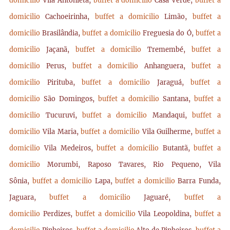
domicilio
Vila Antonieta,
buffet a domicilio
Casa Verde,
buffet a
domicilio
Cachoeirinha,
buffet a domicilio
Limão,
buffet a
domicilio
Brasilândia,
buffet a domicilio
Freguesia do Ó,
buffet a
domicilio
Jaçanã,
buffet a domicilio
Tremembé,
buffet a
domicilio
Perus,
buffet a domicilio
Anhanguera,
buffet a
domicilio
Pirituba,
buffet a domicilio
Jaraguá,
buffet a
domicilio
São Domingos,
buffet a domicilio
Santana,
buffet a
domicilio
Tucuruvi,
buffet a domicilio
Mandaqui,
buffet a
domicilio
Vila Maria,
buffet a domicilio
Vila Guilherme,
buffet a
domicilio
Vila Medeiros,
buffet a domicilio
Butantã,
buffet a
domicilio
Morumbi, Raposo Tavares, Rio Pequeno, Vila
Sônia,
buffet a domicilio
Lapa,
buffet a domicilio
Barra Funda,
Jaguara,
buffet a domicilio
Jaguaré,
buffet a
domicilio
Perdizes,
buffet a domicilio
Vila Leopoldina,
buffet a