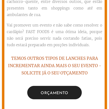
cachorro-quente, entre diversos outros, que estão
presentes tanto em shoppings como até em
ambulantes de rua.
Vai promover um evento e não sabe como resolver o
cardápio? FAST FOODS é uma ótima ideia, porque
não será preciso servir nada cortando fatias, pois
tudo estará preparado em porções individuais.
TEMOS OUTROS TIPOS DE LANCHES PARA
INCREMENTAR AINDA MAIS O SEU EVENTO -
SOLICITE JÁ O SEU OTÇAMENTO
ORÇAMENTO