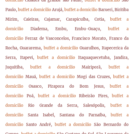
domicilio
cidades da grande são Paulo,
buffet a domicilio
São
Paulo,
buffet a domicilio
Arujá,
buffet a domicilio
Barueri, Biritiba
Mirim, Caieiras, Cajamar, Carapicuíba, Cotia,
buffet a
domicilio
Diadema, Embu, Embu-Guaçu,
buffet a
domicilio
Ferraz de Vasconcelos, Francisco Morato, Franco da
Rocha, Guararema,
buffet a domicilio
Guarulhos, Itapecerica da
Serra, Itapevi,
buffet a domicilio
Itaquaquecetuba, Jandira,
Juquitiba,
buffet a domicilio
Mairiporã,
buffet a
domicilio
Mauá,
buffet a domicilio
Mogi das Cruzes,
buffet a
domicilio
Osasco, Pirapora do Bom Jesus,
buffet a
domicilio
Poá,
buffet a domicilio
Ribeirão Pires,
buffet a
domicilio
Rio Grande da Serra, Salesópolis,
buffet a
domicilio
Santa Isabel, Santana do Parnaíba,
buffet a
domicilio
Santo André,
buffet a domicilio
São Bernardo do