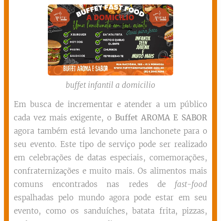
buffet infantil a domicilio
Em busca de incrementar e atender a um público
cada vez mais exigente, o
Buffet AROMA E SABOR
agora também está levando uma lanchonete para o
seu evento. Este tipo de serviço pode ser realizado
em celebrações de datas especiais, comemorações,
confraternizações e muito mais. Os alimentos mais
comuns encontrados nas redes de
fast-food
espalhadas pelo mundo agora pode estar em seu
evento, como os sanduíches, batata frita, pizzas,