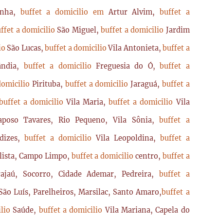
enha,
buffet a domicilio em
Artur Alvim,
buffet a
ffet a domicilio
São Miguel,
buffet a domicilio
Jardim
lio
São Lucas,
buffet a domicilio
Vila Antonieta,
buffet a
lândia,
buffet a domicilio
Freguesia do Ó,
buffet a
domicilio
Pirituba,
buffet a domicilio
Jaraguá,
buffet a
buffet a domicilio
Vila Maria,
buffet a domicilio
Vila
poso Tavares, Rio Pequeno, Vila Sônia,
buffet a
dizes,
buffet a domicilio
Vila Leopoldina,
buffet a
lista, Campo Limpo,
buffet a domicilio
centro,
buffet a
ajaú, Socorro, Cidade Ademar, Pedreira,
buffet a
ão Luís, Parelheiros, Marsilac, Santo Amaro,
buffet a
ilio
Saúde,
buffet a domicilio
Vila Mariana, Capela do