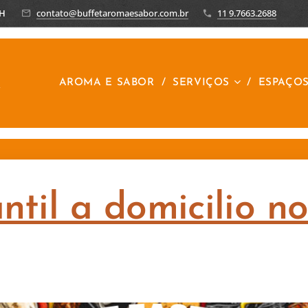
8H
contato@buffetaromaesabor.com.br
11 9.7663.2688
R
AROMA E SABOR
SERVIÇOS
ESPAÇO
antil a domicilio 