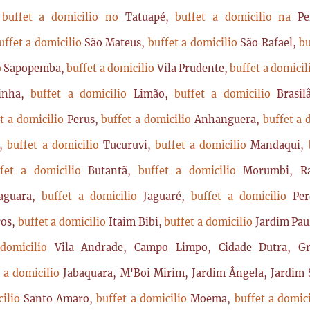
,
buffet a domicilio no
Tatuapé,
buffet a domicilio na
P
uffet a domicilio
São Mateus,
buffet a domicilio
São Rafael,
bu
o
Sapopemba,
buffet a domicilio
Vila Prudente,
buffet a domici
rinha,
buffet a domicilio
Limão,
buffet a domicilio
Brasi
t a domicilio
Perus,
buffet a domicilio
Anhanguera,
buffet a 
a,
buffet a domicilio
Tucuruvi,
buffet a domicilio
Mandaqui,
ffet a domicilio
Butantã,
buffet a domicilio
Morumbi, Ra
Jaguara,
buffet a domicilio
Jaguaré,
buffet a domicilio
Per
ros,
buffet a domicilio
Itaim Bibi,
buffet a domicilio
Jardim Pau
 domicilio
Vila Andrade, Campo Limpo, Cidade Dutra, Gr
t a domicilio
Jabaquara, M'Boi Mirim, Jardim Ângela, Jardim S
cilio
Santo Amaro,
buffet a domicilio
Moema,
buffet a domic