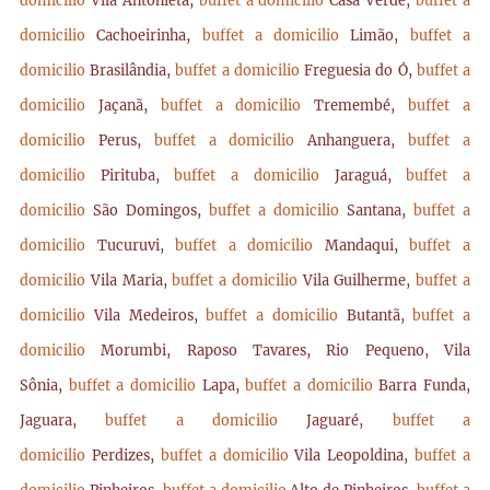
domicilio
Vila Antonieta,
buffet a domicilio
Casa Verde,
buffet a
domicilio
Cachoeirinha,
buffet a domicilio
Limão,
buffet a
domicilio
Brasilândia,
buffet a domicilio
Freguesia do Ó,
buffet a
domicilio
Jaçanã,
buffet a domicilio
Tremembé,
buffet a
domicilio
Perus,
buffet a domicilio
Anhanguera,
buffet a
domicilio
Pirituba,
buffet a domicilio
Jaraguá,
buffet a
domicilio
São Domingos,
buffet a domicilio
Santana,
buffet a
domicilio
Tucuruvi,
buffet a domicilio
Mandaqui,
buffet a
domicilio
Vila Maria,
buffet a domicilio
Vila Guilherme,
buffet a
domicilio
Vila Medeiros,
buffet a domicilio
Butantã,
buffet a
domicilio
Morumbi, Raposo Tavares, Rio Pequeno, Vila
Sônia,
buffet a domicilio
Lapa,
buffet a domicilio
Barra Funda,
Jaguara,
buffet a domicilio
Jaguaré,
buffet a
domicilio
Perdizes,
buffet a domicilio
Vila Leopoldina,
buffet a