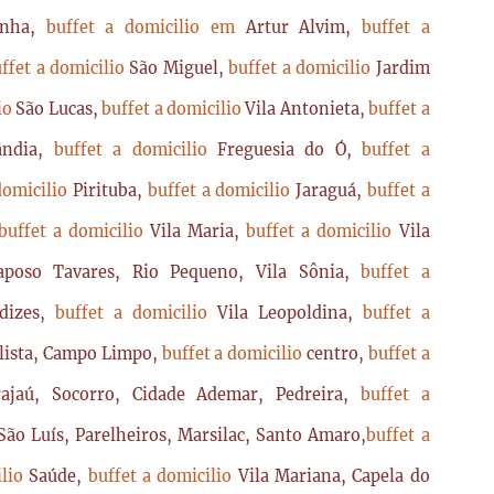
enha,
buffet a domicilio em
Artur Alvim,
buffet a
ffet a domicilio
São Miguel,
buffet a domicilio
Jardim
lio
São Lucas,
buffet a domicilio
Vila Antonieta,
buffet a
lândia,
buffet a domicilio
Freguesia do Ó,
buffet a
domicilio
Pirituba,
buffet a domicilio
Jaraguá,
buffet a
buffet a domicilio
Vila Maria,
buffet a domicilio
Vila
poso Tavares, Rio Pequeno, Vila Sônia,
buffet a
dizes,
buffet a domicilio
Vila Leopoldina,
buffet a
lista, Campo Limpo,
buffet a domicilio
centro,
buffet a
ajaú, Socorro, Cidade Ademar, Pedreira,
buffet a
ão Luís, Parelheiros, Marsilac, Santo Amaro,
buffet a
ilio
Saúde,
buffet a domicilio
Vila Mariana, Capela do