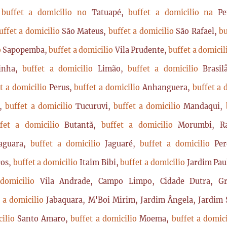
,
buffet a domicilio no
Tatuapé,
buffet a domicilio na
P
uffet a domicilio
São Mateus,
buffet a domicilio
São Rafael,
bu
o
Sapopemba,
buffet a domicilio
Vila Prudente,
buffet a domici
rinha,
buffet a domicilio
Limão,
buffet a domicilio
Brasi
t a domicilio
Perus,
buffet a domicilio
Anhanguera,
buffet a 
a,
buffet a domicilio
Tucuruvi,
buffet a domicilio
Mandaqui,
ffet a domicilio
Butantã,
buffet a domicilio
Morumbi, Ra
Jaguara,
buffet a domicilio
Jaguaré,
buffet a domicilio
Per
ros,
buffet a domicilio
Itaim Bibi,
buffet a domicilio
Jardim Pau
 domicilio
Vila Andrade, Campo Limpo, Cidade Dutra, Gr
t a domicilio
Jabaquara, M'Boi Mirim, Jardim Ângela, Jardim S
cilio
Santo Amaro,
buffet a domicilio
Moema,
buffet a domic