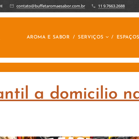
8H
contato@buffetaromaesabor.com.br
11 9.7663.2688
R
AROMA E SABOR
SERVIÇOS
ESPAÇO
antil a domicilio n