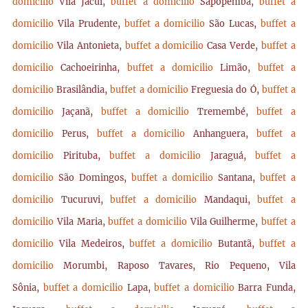
domicilio
Vila Jacuí,
buffet a domicilio
Sapopemba,
buffet a
domicilio
Vila Prudente,
buffet a domicilio
São Lucas,
buffet a
domicilio
Vila Antonieta,
buffet a domicilio
Casa Verde,
buffet a
domicilio
Cachoeirinha,
buffet a domicilio
Limão,
buffet a
domicilio
Brasilândia,
buffet a domicilio
Freguesia do Ó,
buffet a
domicilio
Jaçanã,
buffet a domicilio
Tremembé,
buffet a
domicilio
Perus,
buffet a domicilio
Anhanguera,
buffet a
domicilio
Pirituba,
buffet a domicilio
Jaraguá,
buffet a
domicilio
São Domingos,
buffet a domicilio
Santana,
buffet a
domicilio
Tucuruvi,
buffet a domicilio
Mandaqui,
buffet a
domicilio
Vila Maria,
buffet a domicilio
Vila Guilherme,
buffet a
domicilio
Vila Medeiros,
buffet a domicilio
Butantã,
buffet a
domicilio
Morumbi, Raposo Tavares, Rio Pequeno, Vila
Sônia,
buffet a domicilio
Lapa,
buffet a domicilio
Barra Funda,