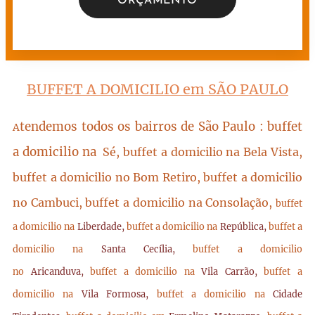
ORÇAMENTO
BUFFET A DOMICILIO em SÃO PAULO
tendemos todos os bairros de São Paulo : buffet
A
a domicilio na
Sé, buffet a domicilio na Bela Vista,
buffet a domicilio no Bom Retiro, buffet a domicilio
no Cambuci, buffet a domicilio na Consolação,
buffet
a domicilio na
Liberdade,
buffet a domicilio na
República,
buffet a
domicilio na
Santa Cecília,
buffet a domicilio
no
Aricanduva,
buffet a domicilio na
Vila Carrão,
buffet a
domicilio na
Vila Formosa,
buffet a domicilio na
Cidade