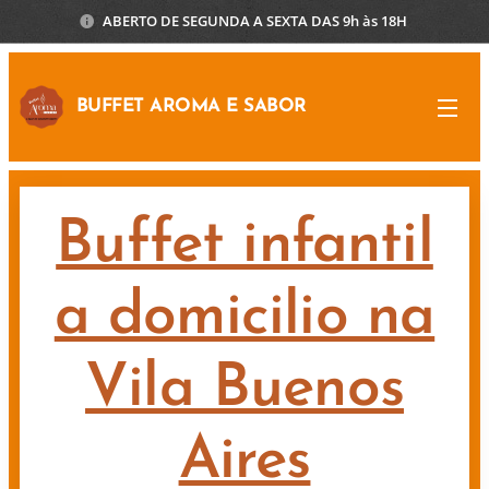
ABERTO DE SEGUNDA A SEXTA DAS 9h às 18H
BUFFET AROMA E SABOR
Buffet infantil
a domicilio na
Vila Buenos
Aires