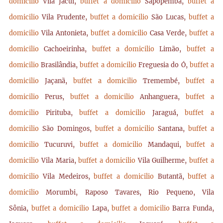
domicilio
Vila Jacuí,
buffet a domicilio
Sapopemba,
buffet a
domicilio
Vila Prudente,
buffet a domicilio
São Lucas,
buffet a
domicilio
Vila Antonieta,
buffet a domicilio
Casa Verde,
buffet a
domicilio
Cachoeirinha,
buffet a domicilio
Limão,
buffet a
domicilio
Brasilândia,
buffet a domicilio
Freguesia do Ó,
buffet a
domicilio
Jaçanã,
buffet a domicilio
Tremembé,
buffet a
domicilio
Perus,
buffet a domicilio
Anhanguera,
buffet a
domicilio
Pirituba,
buffet a domicilio
Jaraguá,
buffet a
domicilio
São Domingos,
buffet a domicilio
Santana,
buffet a
domicilio
Tucuruvi,
buffet a domicilio
Mandaqui,
buffet a
domicilio
Vila Maria,
buffet a domicilio
Vila Guilherme,
buffet a
domicilio
Vila Medeiros,
buffet a domicilio
Butantã,
buffet a
domicilio
Morumbi, Raposo Tavares, Rio Pequeno, Vila
Sônia,
buffet a domicilio
Lapa,
buffet a domicilio
Barra Funda,