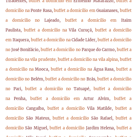
Tiradentes,
buffet a domicilio em
Ermelino Matarazzo,
buffet a
domicilio na
Ponte Rasa,
buffet a domicilio em
Guaianases,
buffet
a domicilio no
Lajeado,
buffet a domicilio em
Itaim
Paulista,
buffet a domicilio na
Vila Curuçá,
buffet a domicilio
em
Itaquera,
buffet a domicilio na
Cidade Líder,
buffet a domicilio
no
José Bonifácio,
buffet a domicilio no
Parque do Carmo,
buffet a
domicilio na vila prudente,
buffet a domicilio na vila alpina,
buffet
a domicilio na
Mooca,
buffet a domicilio na
Água Rasa,
buffet a
domicilio no
Belém,
buffet a domicilio no
Brás,
buffet a domicilio
no
Pari,
buffet a domicilio no
Tatuapé,
buffet a domicilio
na
Penha,
buffet a domicilio em
Artur Alvim,
buffet a
domicilio
Cangaíba,
buffet a domicilio
Vila Matilde,
buffet a
domicilio
São Mateus,
buffet a domicilio
São Rafael,
buffet a
domicilio
São Miguel,
buffet a domicilio
Jardim Helena,
buffet a