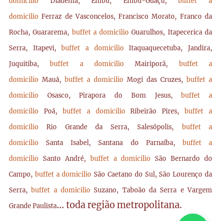
domicilio
Diadema, Embu, Embu-Guaçu,
buffet a
domicilio
Ferraz de Vasconcelos, Francisco Morato, Franco da
Rocha, Guararema,
buffet a domicilio
Guarulhos, Itapecerica da
Serra, Itapevi,
buffet a domicilio
Itaquaquecetuba, Jandira,
Juquitiba,
buffet a domicilio
Mairiporã,
buffet a
domicilio
Mauá,
buffet a domicilio
Mogi das Cruzes,
buffet a
domicilio
Osasco, Pirapora do Bom Jesus,
buffet a
domicilio
Poá,
buffet a domicilio
Ribeirão Pires,
buffet a
domicilio
Rio Grande da Serra, Salesópolis,
buffet a
domicilio
Santa Isabel, Santana do Parnaíba,
buffet a
domicilio
Santo André,
buffet a domicilio
São Bernardo do
Campo,
buffet a domicilio
São Caetano do Sul, São Lourenço da
Serra,
buffet a domicilio
Suzano, Taboão da Serra e Vargem
... toda região metropolitana.
Grande Paulista