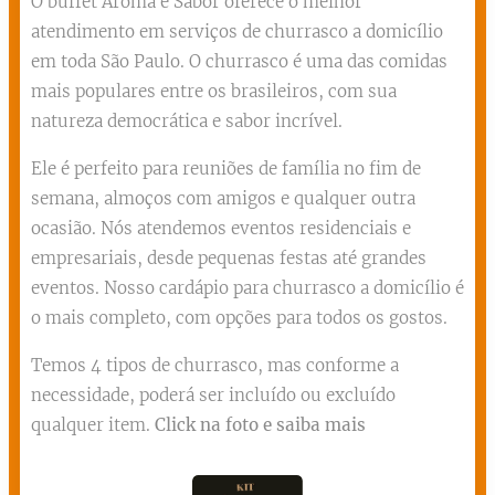
O buffet Aroma e Sabor oferece o melhor
atendimento em serviços de churrasco a domicílio
em toda São Paulo. O churrasco é uma das comidas
mais populares entre os brasileiros, com sua
natureza democrática e sabor incrível.
Ele é perfeito para reuniões de família no fim de
semana, almoços com amigos e qualquer outra
ocasião. Nós atendemos eventos residenciais e
empresariais, desde pequenas festas até grandes
eventos. Nosso cardápio para churrasco a domicílio é
o mais completo, com opções para todos os gostos.
Temos 4 tipos de churrasco, mas conforme a
necessidade, poderá ser incluído ou excluído
qualquer item.
Click na foto e saiba mais