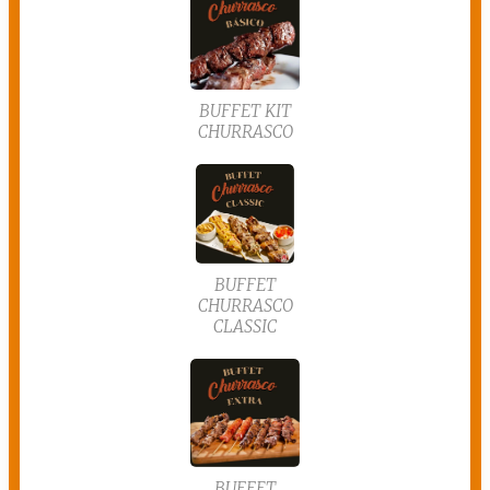
BUFFET KIT
CHURRASCO
BUFFET
CHURRASCO
CLASSIC
BUFFET