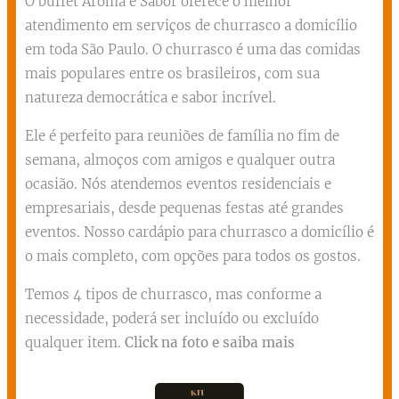
O buffet Aroma e Sabor oferece o melhor
atendimento em serviços de churrasco a domicílio
em toda São Paulo. O churrasco é uma das comidas
mais populares entre os brasileiros, com sua
natureza democrática e sabor incrível.
Ele é perfeito para reuniões de família no fim de
semana, almoços com amigos e qualquer outra
ocasião. Nós atendemos eventos residenciais e
empresariais, desde pequenas festas até grandes
eventos. Nosso cardápio para churrasco a domicílio é
o mais completo, com opções para todos os gostos.
Temos 4 tipos de churrasco, mas conforme a
necessidade, poderá ser incluído ou excluído
qualquer item.
Click na foto e saiba mais