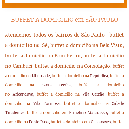
BUFFET A DOMICILIO em SÃO PAULO
tendemos todos os bairros de São Paulo : buffet
A
a domicilio na
Sé, buffet a domicilio na Bela Vista,
buffet a domicilio no Bom Retiro, buffet a domicilio
no Cambuci, buffet a domicilio na Consolação,
buffet
a domicilio na
Liberdade,
buffet a domicilio na
República,
buffet a
domicilio na
Santa Cecília,
buffet a domicilio
no
Aricanduva,
buffet a domicilio na
Vila Carrão,
buffet a
domicilio na
Vila Formosa,
buffet a domicilio na
Cidade
Tiradentes,
buffet a domicilio em
Ermelino Matarazzo,
buffet a
domicilio na
Ponte Rasa,
buffet a domicilio em
Guaianases,
buffet