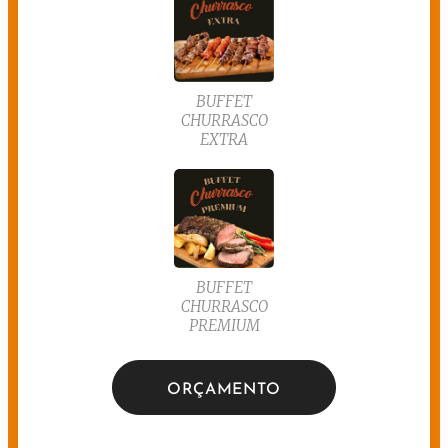
BUFFET
CHURRASCO
EXTRA
BUFFET
CHURRASCO
PREMIUM
ORÇAMENTO