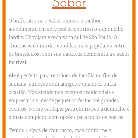
Sabor
O buffet Aroma e Sabor oferece o melhor
atendimento em serviços de churrasco a domicílio
Jardim Ubirajara e toda zona sul de São Paulo. O
churrasco é uma das comidas mais populares entre
os brasileiros, com sua natureza democrática e sabor
incrível.
Ele é perfeito para reuniões de família no fim de
semana, almoços com amigos e qualquer outra
ocasião. Nós atendemos eventos residenciais e
empresariais, desde pequenas festas até grandes
eventos. Nosso cardápio para churrasco a domicílio é
o mais completo, com opções para todos os gostos.
Temos 4 tipos de churrasco, mas conforme a