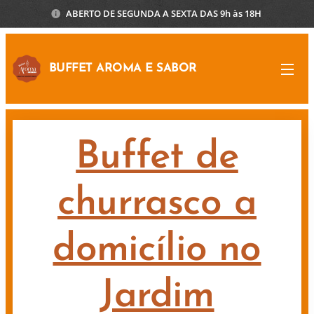
ABERTO DE SEGUNDA A SEXTA DAS 9h às 18H
BUFFET AROMA E SABOR
Buffet de
churrasco a
domicílio no
Jardim