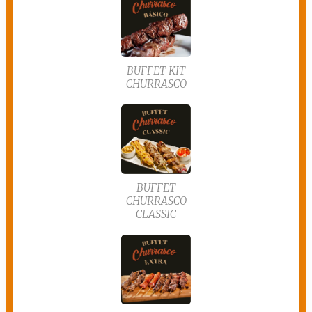
BUFFET KIT
CHURRASCO
BUFFET
CHURRASCO
CLASSIC