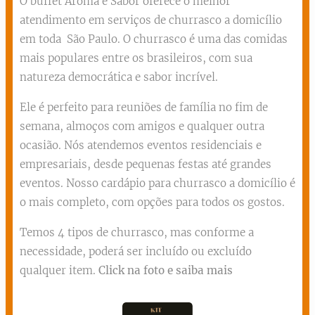
O buffet Aroma e Sabor oferece o melhor
atendimento em serviços de churrasco a domicílio
em toda São Paulo. O churrasco é uma das comidas
mais populares entre os brasileiros, com sua
natureza democrática e sabor incrível.
Ele é perfeito para reuniões de família no fim de
semana, almoços com amigos e qualquer outra
ocasião. Nós atendemos eventos residenciais e
empresariais, desde pequenas festas até grandes
eventos. Nosso cardápio para churrasco a domicílio é
o mais completo, com opções para todos os gostos.
Temos 4 tipos de churrasco, mas conforme a
necessidade, poderá ser incluído ou excluído
qualquer item.
Click na foto e saiba mais