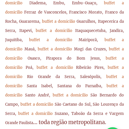
domicilio
Diadema, Embu, Embu-Guaçu,
buffet a
domicilio
Ferraz de Vasconcelos, Francisco Morato, Franco da
Rocha, Guararema,
buffet a domicilio
Guarulhos, Itapecerica da
Serra, Itapevi,
buffet a domicilio
Itaquaquecetuba, Jandira,
Juquitiba,
buffet a domicilio
Mairiporã,
buffet a
domicilio
Mauá,
buffet a domicilio
Mogi das Cruzes,
buffet a
domicilio
Osasco, Pirapora do Bom Jesus,
buffet a
domicilio
Poá,
buffet a domicilio
Ribeirão Pires,
buffet a
domicilio
Rio Grande da Serra, Salesópolis,
buffet a
domicilio
Santa Isabel, Santana do Parnaíba,
buffet a
domicilio
Santo André,
buffet a domicilio
São Bernardo do
Campo,
buffet a domicilio
São Caetano do Sul, São Lourenço da
Serra,
buffet a domicilio
Suzano, Taboão da Serra e Vargem
... toda região metropolitana.
Grande Paulista