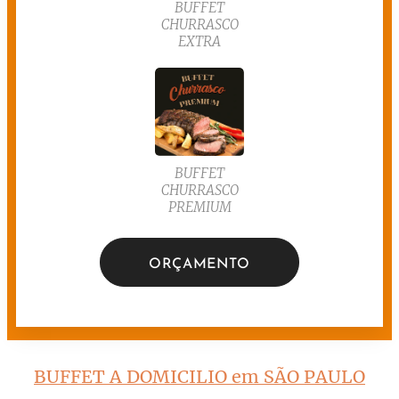
BUFFET
CHURRASCO
EXTRA
BUFFET
CHURRASCO
PREMIUM
ORÇAMENTO
BUFFET A DOMICILIO em SÃO PAULO