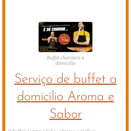
Buffet churrasco a
domicilio
Serviço de buffet a
domicílio Aroma e
Sabor