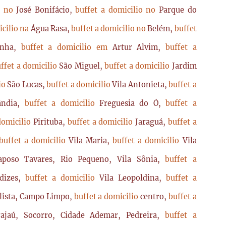
io no
José Bonifácio,
buffet a domicilio no
Parque do
icilio na
Água Rasa,
buffet a domicilio no
Belém,
buffet
enha,
buffet a domicilio em
Artur Alvim,
buffet a
ffet a domicilio
São Miguel,
buffet a domicilio
Jardim
lio
São Lucas,
buffet a domicilio
Vila Antonieta,
buffet a
lândia,
buffet a domicilio
Freguesia do Ó,
buffet a
domicilio
Pirituba,
buffet a domicilio
Jaraguá,
buffet a
buffet a domicilio
Vila Maria,
buffet a domicilio
Vila
poso Tavares, Rio Pequeno, Vila Sônia,
buffet a
dizes,
buffet a domicilio
Vila Leopoldina,
buffet a
lista, Campo Limpo,
buffet a domicilio
centro,
buffet a
ajaú, Socorro, Cidade Ademar, Pedreira,
buffet a