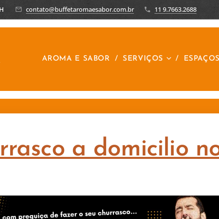
8H
contato@buffetaromaesabor.com.br
11 9.7663.2688
R
AROMA E SABOR
SERVIÇOS
ESPAÇO
rrasco a domicilio n