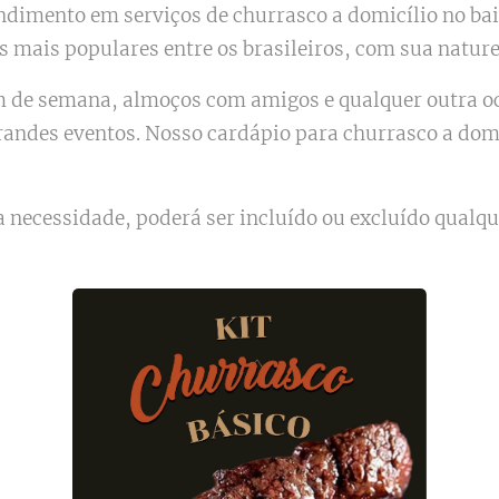
ndimento em serviços de churrasco a domicílio no bai
 mais populares entre os brasileiros, com sua nature
fim de semana, almoços com amigos e qualquer outra 
grandes eventos. Nosso cardápio para churrasco a dom
 necessidade, poderá ser incluído ou excluído qualqu