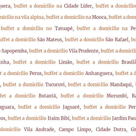
quera,
buffet a domicilio na
Cidade Líder,
buffet a domicil
micilio na vila alpina,
buffet a domicilio na
Mooca,
buffet a dom
,
buffet a domicilio no
Tatuapé,
buffet a domicilio na
P
uffet a domicilio
São Mateus,
buffet a domicilio
São Rafael,
bu
o
Sapopemba,
buffet a domicilio
Vila Prudente,
buffet a domici
rinha,
buffet a domicilio
Limão,
buffet a domicilio
Brasi
t a domicilio
Perus,
buffet a domicilio
Anhanguera,
buffet a 
a,
buffet a domicilio
Tucuruvi,
buffet a domicilio
Mandaqui,
ffet a domicilio
Butantã,
buffet a domicilio
Morumbi, Ra
Jaguara,
buffet a domicilio
Jaguaré,
buffet a domicilio
Per
ros,
buffet a domicilio
Itaim Bibi,
buffet a domicilio
Jardim Pau
 domicilio
Vila Andrade, Campo Limpo, Cidade Dutra, Gr