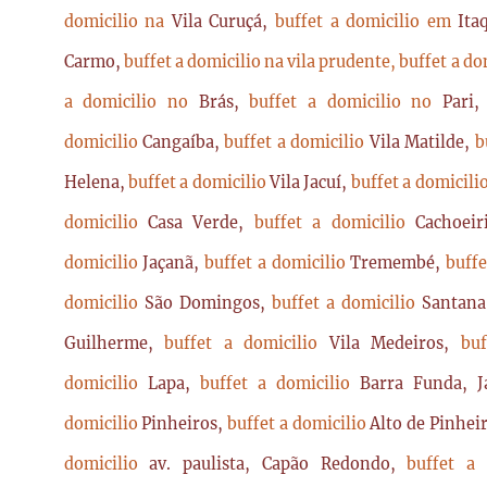
domicilio na
Vila Curuçá,
buffet a domicilio em
Ita
Carmo,
buffet a domicilio na vila prudente,
buffet a do
a domicilio no
Brás,
buffet a domicilio no
Pari
domicilio
Cangaíba,
buffet a domicilio
Vila Matilde,
b
Helena,
buffet a domicilio
Vila Jacuí,
buffet a domicili
domicilio
Casa Verde,
buffet a domicilio
Cachoei
domicilio
Jaçanã,
buffet a domicilio
Tremembé,
buffe
domicilio
São Domingos,
buffet a domicilio
Santan
Guilherme,
buffet a domicilio
Vila Medeiros,
bu
domicilio
Lapa,
buffet a domicilio
Barra Funda, 
domicilio
Pinheiros,
buffet a domicilio
Alto de Pinhei
domicilio
av. paulista, Capão Redondo,
buffet a