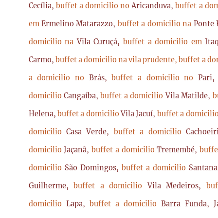
Cecília,
buffet a domicilio no
Aricanduva,
buffet a do
em
Ermelino Matarazzo,
buffet a domicilio na
Ponte 
domicilio na
Vila Curuçá,
buffet a domicilio em
Ita
Carmo,
buffet a domicilio na vila prudente,
buffet a do
a domicilio no
Brás,
buffet a domicilio no
Pari
domicilio
Cangaíba,
buffet a domicilio
Vila Matilde,
b
Helena,
buffet a domicilio
Vila Jacuí,
buffet a domicili
domicilio
Casa Verde,
buffet a domicilio
Cachoei
domicilio
Jaçanã,
buffet a domicilio
Tremembé,
buffe
domicilio
São Domingos,
buffet a domicilio
Santan
Guilherme,
buffet a domicilio
Vila Medeiros,
bu
domicilio
Lapa,
buffet a domicilio
Barra Funda, 