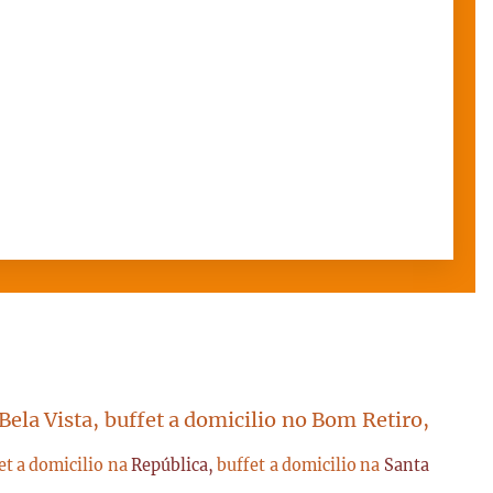
 Bela Vista, buffet a domicilio no Bom Retiro,
et a domicilio na
República,
buffet a domicilio na
Santa