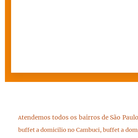
tendemos todos os bairros de São Paulo
A
buffet a domicilio no Cambuci, buffet a dom