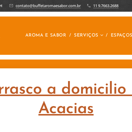
8H
contato@buffetaromaesabor.com.br
11 9.7663.2688
R
AROMA E SABOR
SERVIÇOS
ESPAÇO
rrasco a domicilio
Acacias