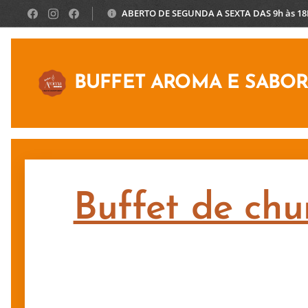
ABERTO DE SEGUNDA A SEXTA DAS 9h às 1
BUFFET AROMA E SABO
Buffet de chu