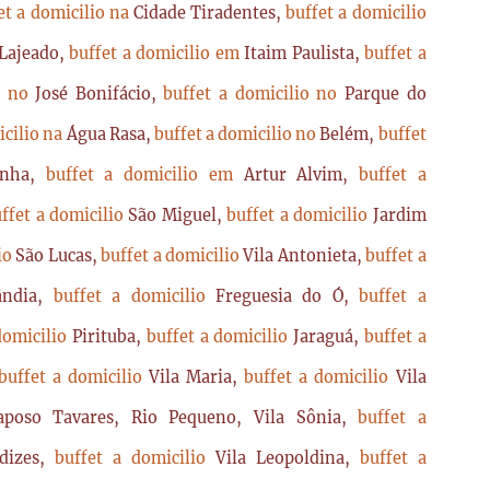
et a domicilio na
Cidade Tiradentes,
buffet a domicilio
Lajeado,
buffet a domicilio em
Itaim Paulista,
buffet a
io no
José Bonifácio,
buffet a domicilio no
Parque do
icilio na
Água Rasa,
buffet a domicilio no
Belém,
buffet
enha,
buffet a domicilio em
Artur Alvim,
buffet a
ffet a domicilio
São Miguel,
buffet a domicilio
Jardim
lio
São Lucas,
buffet a domicilio
Vila Antonieta,
buffet a
lândia,
buffet a domicilio
Freguesia do Ó,
buffet a
domicilio
Pirituba,
buffet a domicilio
Jaraguá,
buffet a
buffet a domicilio
Vila Maria,
buffet a domicilio
Vila
poso Tavares, Rio Pequeno, Vila Sônia,
buffet a
dizes,
buffet a domicilio
Vila Leopoldina,
buffet a