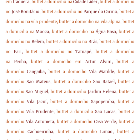
em
Itaquera,
buffet a domicilio na
Cidade Líder,
buffet a domicilio
no
José Bonifácio,
buffet a domicilio no
Parque do Carmo,
buffet a
domicilio na vila prudente,
buffet a domicilio na vila alpina,
buffet
a domicilio na
Mooca,
buffet a domicilio na
Água Rasa,
buffet a
domicilio no
Belém,
buffet a domicilio no
Brás,
buffet a domicilio
no
Pari,
buffet a domicilio no
Tatuapé,
buffet a domicilio
na
Penha,
buffet a domicilio em
Artur Alvim,
buffet a
domicilio
Cangaíba,
buffet a domicilio
Vila Matilde,
buffet a
domicilio
São Mateus,
buffet a domicilio
São Rafael,
buffet a
domicilio
São Miguel,
buffet a domicilio
Jardim Helena,
buffet a
domicilio
Vila Jacuí,
buffet a domicilio
Sapopemba,
buffet a
domicilio
Vila Prudente,
buffet a domicilio
São Lucas,
buffet a
domicilio
Vila Antonieta,
buffet a domicilio
Casa Verde,
buffet a
domicilio
Cachoeirinha,
buffet a domicilio
Limão,
buffet a