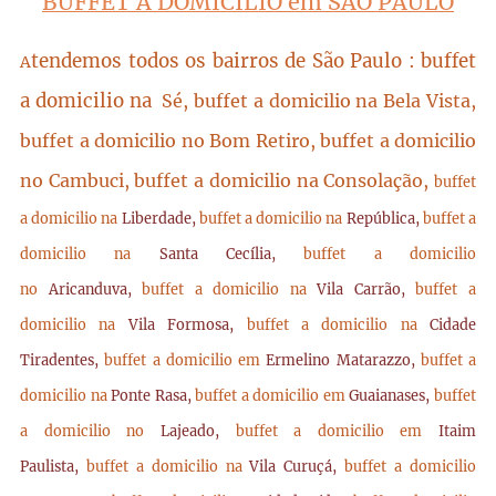
BUFFET A DOMICILIO em SÃO PAULO
tendemos todos os bairros de São Paulo : buffet
A
a domicilio na
Sé, buffet a domicilio na Bela Vista,
buffet a domicilio no Bom Retiro, buffet a domicilio
no Cambuci, buffet a domicilio na Consolação,
buffet
a domicilio na
Liberdade,
buffet a domicilio na
República,
buffet a
domicilio na
Santa Cecília,
buffet a domicilio
no
Aricanduva,
buffet a domicilio na
Vila Carrão,
buffet a
domicilio na
Vila Formosa,
buffet a domicilio na
Cidade
Tiradentes,
buffet a domicilio em
Ermelino Matarazzo,
buffet a
domicilio na
Ponte Rasa,
buffet a domicilio em
Guaianases,
buffet
a domicilio no
Lajeado,
buffet a domicilio em
Itaim
Paulista,
buffet a domicilio na
Vila Curuçá,
buffet a domicilio