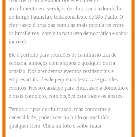
O buffet Aroma e Sabor oferece o melhor
atendimento em serviços de churrasco a domicílio
no Burgo Paulista e toda zona leste de São Paulo. O
churrasco é uma das comidas mais populares entre
os brasileiros, com sua natureza democrática e sabor
incrível.
Ele é perfeito para reuniões de família no fim de
semana, almoços com amigos e qualquer outra
ocasião. Nós atendemos eventos residenciais e
empresariais, desde pequenas festas até grandes
eventos. Nosso cardápio para churrasco a domicílio é
o mais completo, com opções para todos os gostos.
Temos 4 tipos de churrasco, mas conforme a
necessidade, poderá ser incluído ou excluído
qualquer item.
Click na foto e saiba mais