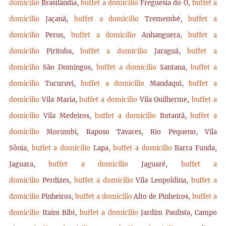
domicilio
Brasilândia,
buffet a domicilio
Freguesia do Ó,
buffet a
domicilio
Jaçanã,
buffet a domicilio
Tremembé,
buffet a
domicilio
Perus,
buffet a domicilio
Anhanguera,
buffet a
domicilio
Pirituba,
buffet a domicilio
Jaraguá,
buffet a
domicilio
São Domingos,
buffet a domicilio
Santana,
buffet a
domicilio
Tucuruvi,
buffet a domicilio
Mandaqui,
buffet a
domicilio
Vila Maria,
buffet a domicilio
Vila Guilherme,
buffet a
domicilio
Vila Medeiros,
buffet a domicilio
Butantã,
buffet a
domicilio
Morumbi, Raposo Tavares, Rio Pequeno, Vila
Sônia,
buffet a domicilio
Lapa,
buffet a domicilio
Barra Funda,
Jaguara,
buffet a domicilio
Jaguaré,
buffet a
domicilio
Perdizes,
buffet a domicilio
Vila Leopoldina,
buffet a
domicilio
Pinheiros,
buffet a domicilio
Alto de Pinheiros,
buffet a
domicilio
Itaim Bibi,
buffet a domicilio
Jardim Paulista, Campo