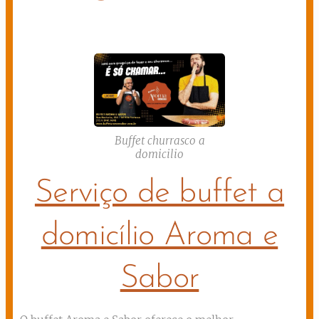
Buffet churrasco a
domicilio
Serviço de buffet a
domicílio Aroma e
Sabor