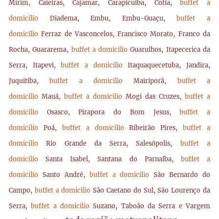
Mirim, Caieiras, Cajamar, Carapicuíba, Cotia,
buffet a
domicilio
Diadema, Embu, Embu-Guaçu,
buffet a
domicilio
Ferraz de Vasconcelos, Francisco Morato, Franco da
Rocha, Guararema,
buffet a domicilio
Guarulhos, Itapecerica da
Serra, Itapevi,
buffet a domicilio
Itaquaquecetuba, Jandira,
Juquitiba,
buffet a domicilio
Mairiporã,
buffet a
domicilio
Mauá,
buffet a domicilio
Mogi das Cruzes,
buffet a
domicilio
Osasco, Pirapora do Bom Jesus,
buffet a
domicilio
Poá,
buffet a domicilio
Ribeirão Pires,
buffet a
domicilio
Rio Grande da Serra, Salesópolis,
buffet a
domicilio
Santa Isabel, Santana do Parnaíba,
buffet a
domicilio
Santo André,
buffet a domicilio
São Bernardo do
Campo,
buffet a domicilio
São Caetano do Sul, São Lourenço da
Serra,
buffet a domicilio
Suzano, Taboão da Serra e Vargem