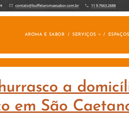
8H
contato@buffetaromaesabor.com.br
11 9.7663.2688
R
AROMA E SABOR
SERVIÇOS
ESPAÇO
hurrasco a domicíl
co em São Caetano