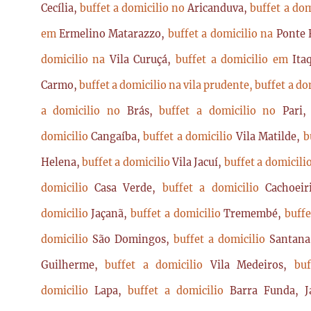
Cecília,
buffet a domicilio no
Aricanduva,
buffet a do
em
Ermelino Matarazzo,
buffet a domicilio na
Ponte 
domicilio na
Vila Curuçá,
buffet a domicilio em
Ita
Carmo,
buffet a domicilio na vila prudente,
buffet a do
a domicilio no
Brás,
buffet a domicilio no
Pari
domicilio
Cangaíba,
buffet a domicilio
Vila Matilde,
b
Helena,
buffet a domicilio
Vila Jacuí,
buffet a domicili
domicilio
Casa Verde,
buffet a domicilio
Cachoei
domicilio
Jaçanã,
buffet a domicilio
Tremembé,
buffe
domicilio
São Domingos,
buffet a domicilio
Santan
Guilherme,
buffet a domicilio
Vila Medeiros,
bu
domicilio
Lapa,
buffet a domicilio
Barra Funda, 