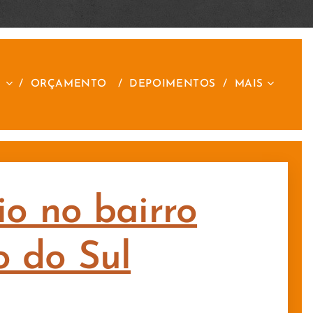
S
ORÇAMENTO
DEPOIMENTOS
MAIS
io no bairro
 do Sul