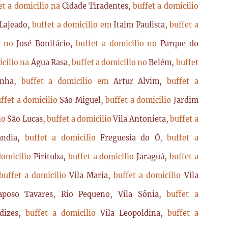
et a domicilio na
Cidade Tiradentes,
buffet a domicilio
Lajeado,
buffet a domicilio em
Itaim Paulista,
buffet a
io no
José Bonifácio,
buffet a domicilio no
Parque do
icilio na
Água Rasa,
buffet a domicilio no
Belém,
buffet
enha,
buffet a domicilio em
Artur Alvim,
buffet a
ffet a domicilio
São Miguel,
buffet a domicilio
Jardim
lio
São Lucas,
buffet a domicilio
Vila Antonieta,
buffet a
lândia,
buffet a domicilio
Freguesia do Ó,
buffet a
domicilio
Pirituba,
buffet a domicilio
Jaraguá,
buffet a
buffet a domicilio
Vila Maria,
buffet a domicilio
Vila
poso Tavares, Rio Pequeno, Vila Sônia,
buffet a
dizes,
buffet a domicilio
Vila Leopoldina,
buffet a