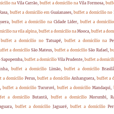
micilio na
Vila Carrão,
buffet a domicilio na
Vila Formosa,
buff
Rasa,
buffet a domicilio em
Guaianases,
buffet a domicilio no
quera,
buffet a domicilio na
Cidade Líder,
buffet a domicil
micilio na vila alpina,
buffet a domicilio na
Mooca,
buffet a dom
,
buffet a domicilio no
Tatuapé,
buffet a domicilio na
P
uffet a domicilio
São Mateus,
buffet a domicilio
São Rafael,
bu
o
Sapopemba,
buffet a domicilio
Vila Prudente,
buffet a domici
rinha,
buffet a domicilio
Limão,
buffet a domicilio
Brasi
t a domicilio
Perus,
buffet a domicilio
Anhanguera,
buffet a 
a,
buffet a domicilio
Tucuruvi,
buffet a domicilio
Mandaqui,
ffet a domicilio
Butantã,
buffet a domicilio
Morumbi, Ra
Jaguara,
buffet a domicilio
Jaguaré,
buffet a domicilio
Per