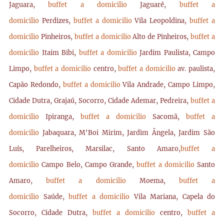
Jaguara,
buffet a domicilio
Jaguaré,
buffet a
domicilio
Perdizes,
buffet a domicilio
Vila Leopoldina,
buffet a
domicilio
Pinheiros,
buffet a domicilio
Alto de Pinheiros,
buffet a
domicilio
Itaim Bibi,
buffet a domicilio
Jardim Paulista, Campo
Limpo,
buffet a domicilio
centro,
buffet a domicilio
av. paulista,
Capão Redondo,
buffet a domicilio
Vila Andrade, Campo Limpo,
Cidade Dutra, Grajaú, Socorro, Cidade Ademar, Pedreira,
buffet a
domicilio
Ipiranga,
buffet a domicilio
Sacomã,
buffet a
domicilio
Jabaquara, M'Boi Mirim, Jardim Ângela, Jardim São
Luís, Parelheiros, Marsilac, Santo Amaro,
buffet a
domicilio
Campo Belo, Campo Grande,
buffet a domicilio
Santo
Amaro,
buffet a domicilio
Moema,
buffet a
domicilio
Saúde,
buffet a domicilio
Vila Mariana, Capela do
Socorro, Cidade Dutra,
buffet a domicilio
centro,
buffet a