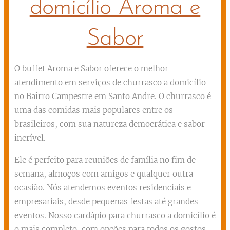
domicílio Aroma e
Sabor
O buffet Aroma e Sabor oferece o melhor
atendimento em serviços de churrasco a domicílio
no Bairro Campestre em Santo Andre. O churrasco é
uma das comidas mais populares entre os
brasileiros, com sua natureza democrática e sabor
incrível.
Ele é perfeito para reuniões de família no fim de
semana, almoços com amigos e qualquer outra
ocasião. Nós atendemos eventos residenciais e
empresariais, desde pequenas festas até grandes
eventos. Nosso cardápio para churrasco a domicílio é
o mais completo, com opções para todos os gostos.