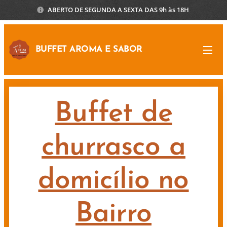
ABERTO DE SEGUNDA A SEXTA DAS 9h às 18H
BUFFET AROMA E SABOR
Buffet de
churrasco a
domicílio no
Bairro