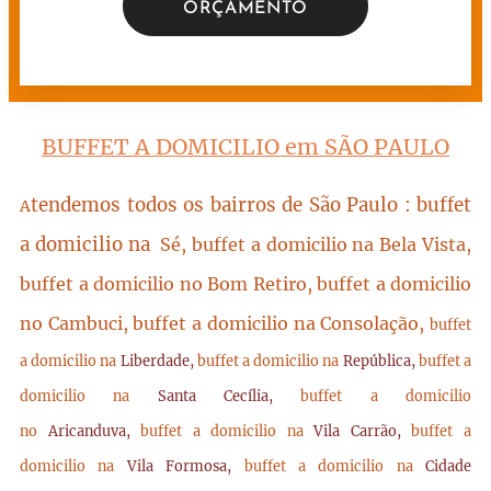
ORÇAMENTO
BUFFET A DOMICILIO em SÃO PAULO
tendemos todos os bairros de São Paulo : buffet
A
a domicilio na
Sé, buffet a domicilio na Bela Vista,
buffet a domicilio no Bom Retiro, buffet a domicilio
no Cambuci, buffet a domicilio na Consolação,
buffet
a domicilio na
Liberdade,
buffet a domicilio na
República,
buffet a
domicilio na
Santa Cecília,
buffet a domicilio
no
Aricanduva,
buffet a domicilio na
Vila Carrão,
buffet a
domicilio na
Vila Formosa,
buffet a domicilio na
Cidade