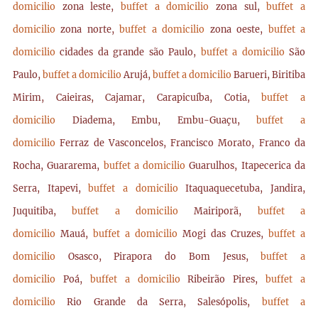
domicilio
zona leste,
buffet a domicilio
zona sul,
buffet a
domicilio
zona norte,
buffet a domicilio
zona oeste,
buffet a
domicilio
cidades da grande são Paulo,
buffet a domicilio
São
Paulo,
buffet a domicilio
Arujá,
buffet a domicilio
Barueri, Biritiba
Mirim, Caieiras, Cajamar, Carapicuíba, Cotia,
buffet a
domicilio
Diadema, Embu, Embu-Guaçu,
buffet a
domicilio
Ferraz de Vasconcelos, Francisco Morato, Franco da
Rocha, Guararema,
buffet a domicilio
Guarulhos, Itapecerica da
Serra, Itapevi,
buffet a domicilio
Itaquaquecetuba, Jandira,
Juquitiba,
buffet a domicilio
Mairiporã,
buffet a
domicilio
Mauá,
buffet a domicilio
Mogi das Cruzes,
buffet a
domicilio
Osasco, Pirapora do Bom Jesus,
buffet a
domicilio
Poá,
buffet a domicilio
Ribeirão Pires,
buffet a
domicilio
Rio Grande da Serra, Salesópolis,
buffet a