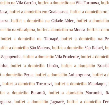
micilio na
Vila Carrão,
buffet a domicilio na
Vila Formosa,
buff
Rasa,
buffet a domicilio em
Guaianases,
buffet a domicilio no
quera,
buffet a domicilio na
Cidade Líder,
buffet a domicil
micilio na vila alpina,
buffet a domicilio na
Mooca,
buffet a dom
,
buffet a domicilio no
Tatuapé,
buffet a domicilio na
P
uffet a domicilio
São Mateus,
buffet a domicilio
São Rafael,
bu
o
Sapopemba,
buffet a domicilio
Vila Prudente,
buffet a domici
rinha,
buffet a domicilio
Limão,
buffet a domicilio
Brasi
t a domicilio
Perus,
buffet a domicilio
Anhanguera,
buffet a 
a,
buffet a domicilio
Tucuruvi,
buffet a domicilio
Mandaqui,
ffet a domicilio
Butantã,
buffet a domicilio
Morumbi, Ra
Jaguara,
buffet a domicilio
Jaguaré,
buffet a domicilio
Per