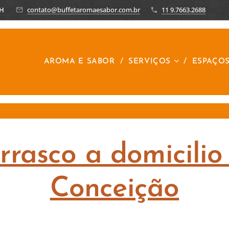
8H
contato@buffetaromaesabor.com.br
11 9.7663.2688
R
AROMA E SABOR
SERVIÇOS
ESPAÇO
rrasco a domicili
Conceição