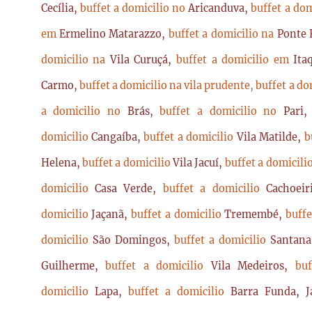
Cecília,
buffet a domicilio no
Aricanduva,
buffet a do
em
Ermelino Matarazzo,
buffet a domicilio na
Ponte 
domicilio na
Vila Curuçá,
buffet a domicilio em
Ita
Carmo,
buffet a domicilio na vila prudente,
buffet a do
a domicilio no
Brás,
buffet a domicilio no
Pari
domicilio
Cangaíba,
buffet a domicilio
Vila Matilde,
b
Helena,
buffet a domicilio
Vila Jacuí,
buffet a domicili
domicilio
Casa Verde,
buffet a domicilio
Cachoei
domicilio
Jaçanã,
buffet a domicilio
Tremembé,
buffe
domicilio
São Domingos,
buffet a domicilio
Santan
Guilherme,
buffet a domicilio
Vila Medeiros,
bu
domicilio
Lapa,
buffet a domicilio
Barra Funda, 