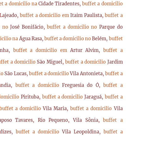
et a domicilio na
Cidade Tiradentes,
buffet a domicilio
Lajeado,
buffet a domicilio em
Itaim Paulista,
buffet a
io no
José Bonifácio,
buffet a domicilio no
Parque do
icilio na
Água Rasa,
buffet a domicilio no
Belém,
buffet
enha,
buffet a domicilio em
Artur Alvim,
buffet a
ffet a domicilio
São Miguel,
buffet a domicilio
Jardim
lio
São Lucas,
buffet a domicilio
Vila Antonieta,
buffet a
lândia,
buffet a domicilio
Freguesia do Ó,
buffet a
domicilio
Pirituba,
buffet a domicilio
Jaraguá,
buffet a
buffet a domicilio
Vila Maria,
buffet a domicilio
Vila
poso Tavares, Rio Pequeno, Vila Sônia,
buffet a
dizes,
buffet a domicilio
Vila Leopoldina,
buffet a