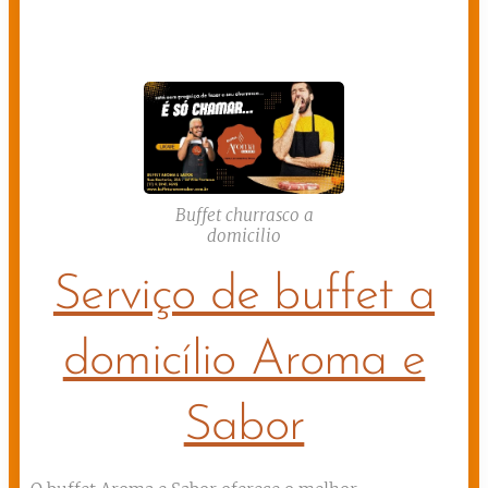
Buffet churrasco a
domicilio
Serviço de buffet a
domicílio Aroma e
Sabor