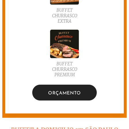
BUFFET
CHURRASCO
EXTRA
BUFFET
CHURRASCO
PREMIUM
ORÇAMENTO