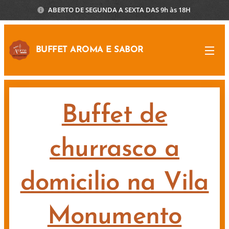
ABERTO DE SEGUNDA A SEXTA DAS 9h às 18H
BUFFET AROMA E SABOR
Buffet de
churrasco a
domicilio na Vila
Monumento