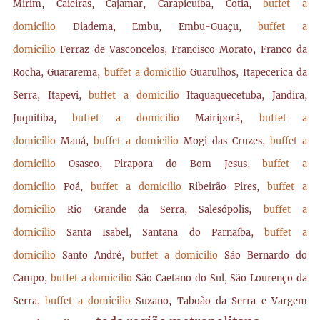
Mirim, Caieiras, Cajamar, Carapicuíba, Cotia,
buffet a
domicilio
Diadema, Embu, Embu-Guaçu,
buffet a
domicilio
Ferraz de Vasconcelos, Francisco Morato, Franco da
Rocha, Guararema,
buffet a domicilio
Guarulhos, Itapecerica da
Serra, Itapevi,
buffet a domicilio
Itaquaquecetuba, Jandira,
Juquitiba,
buffet a domicilio
Mairiporã,
buffet a
domicilio
Mauá,
buffet a domicilio
Mogi das Cruzes,
buffet a
domicilio
Osasco, Pirapora do Bom Jesus,
buffet a
domicilio
Poá,
buffet a domicilio
Ribeirão Pires,
buffet a
domicilio
Rio Grande da Serra, Salesópolis,
buffet a
domicilio
Santa Isabel, Santana do Parnaíba,
buffet a
domicilio
Santo André,
buffet a domicilio
São Bernardo do
Campo,
buffet a domicilio
São Caetano do Sul, São Lourenço da
Serra,
buffet a domicilio
Suzano, Taboão da Serra e Vargem